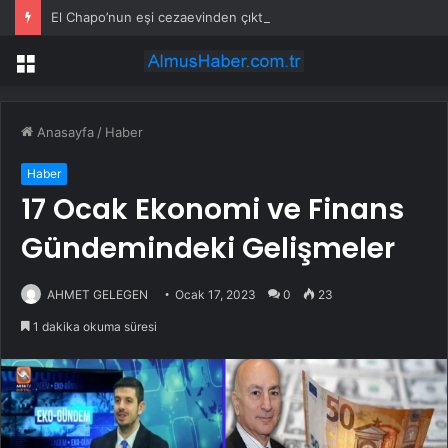
El Chapo’nun eşi cezaevinden çıktıktan sonra fenomene dönüştü
Menü
Anasayfa
/
Haber
Haber
17 Ocak Ekonomi ve Finans
Gündemindeki Gelişmeler
AHMET GELEGEN
Ocak 17, 2023
0
23
1 dakika okuma süresi