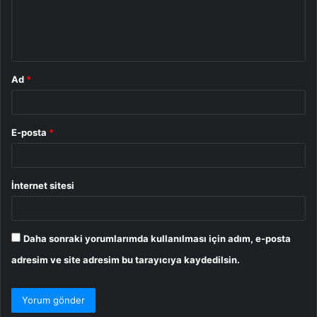
m
*
Ad
*
E-posta
*
İnternet sitesi
Daha sonraki yorumlarımda kullanılması için adım, e-posta
adresim ve site adresim bu tarayıcıya kaydedilsin.