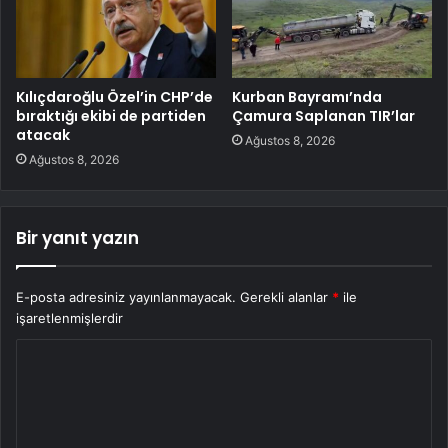
Kılıçdaroğlu Özel’in CHP’de
Kurban Bayramı’nda
bıraktığı ekibi de partiden
Çamura Saplanan TIR’lar
atacak
Ağustos 8, 2026
Ağustos 8, 2026
Bir yanıt yazın
E-posta adresiniz yayınlanmayacak.
Gerekli alanlar
*
ile
işaretlenmişlerdir
Y
o
r
u