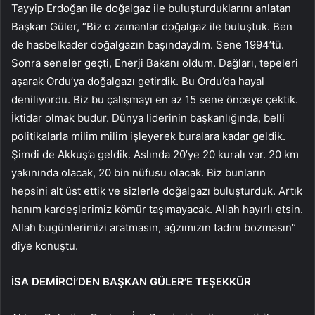
Tayyip Erdoğan ile doğalgaz ile buluşturduklarını anlatan
Başkan Güler, “Biz o zamanlar doğalgaz ile buluştuk. Ben
de hasbelkader doğalgazın başındaydım. Sene 1994’tü.
Sonra seneler geçti, Enerji Bakanı oldum. Dağları, tepeleri
aşarak Ordu’ya doğalgazı getirdik. Bu Ordu’da hayal
deniliyordu. Biz bu çalışmayı en az 15 sene önceye çektik.
İktidar olmak budur. Dünya liderinin başkanlığında, belli
politikalarla milim milim işleyerek buralara kadar geldik.
Şimdi de Akkuş’a geldik. Aslında 20’ye 20 kuralı var. 20 km
yakınında olacak, 20 bin nüfusu olacak. Biz bunların
hepsini alt üst ettik ve sizlerle doğalgazı buluşturduk. Artık
hanım kardeşlerimiz kömür taşımayacak. Allah hayırlı etsin.
Allah bugünlerimizi aratmasın, ağzımızın tadını bozmasın”
diye konuştu.
İSA DEMİRCİ’DEN BAŞKAN GÜLER’E TEŞEKKÜR