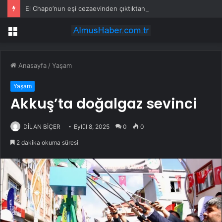
El Chapo’nun eşi cezaevinden çıktıktan sonra fenomene dönüştü
Menü
Anasayfa
/
Yaşam
Yaşam
Akkuş’ta doğalgaz sevinci
DİLAN BİÇER
Eylül 8, 2025
0
0
2 dakika okuma süresi