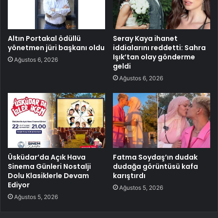
Altın Portakal ödüllü
Seray Kaya ihanet
yönetmen jüri başkanı oldu
iddialarını reddetti: Sahra
Işık’tan olay gönderme
Ağustos 6, 2026
geldi
Ağustos 6, 2026
Üsküdar’da Açık Hava
Fatma Soydaş’ın dudak
Sinema Günleri Nostalji
dudağa görüntüsü kafa
Dolu Klasiklerle Devam
karıştırdı
Ediyor
Ağustos 5, 2026
Ağustos 5, 2026