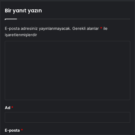
Bir yanıt yazın
E-posta adresiniz yayınlanmayacak.
Gerekli alanlar
*
ile
işaretlenmişlerdir
Y
o
r
u
m
*
Ad
*
E-posta
*