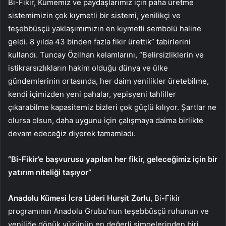
Bi-Fikir, Kümemiz ve paydaşlarımız için paha üretme
sistemimizin çok kıymetli bir sistemi, yenilikçi ve
teşebbüsçü yaklaşımımızın en kıymetli sembolü haline
geldi. 8 yılda 43 binden fazla fikir ürettik” tabirlerini
kullandı. Tuncay Özilhan kelamlarını, “Belirsizliklerin ve
istikrarsızlıkların hakim olduğu dünya ve ülke
gündemlerinin ortasında, her daim yenilikler üretebilme,
kendi içimizden yeni pahalar, yepisyeni tahliller
çıkarabilme kapasitemiz bizleri çok güçlü kılıyor. Şartlar ne
olursa olsun, daha uygunu için çalışmaya daima birlikte
devam edeceğiz diyerek tamamladı.
“Bi-Fikir’e başvurusu yapılan her fikir, geleceğimiz için bir
yatırım niteliği taşıyor”
Anadolu Kümesi İcra Lideri Hurşit Zorlu
, Bi-Fikir
programının Anadolu Grubu’nun teşebbüsçü ruhunun ve
yeniliğe dönük yüzünün en değerli simgelerinden biri