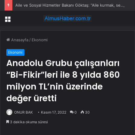
Aile ve Sosyal Hizmetler Bakanı Göktaş: “Aile kurmak, sevgi, sadakat ve sorumluluk üstüne yeni bir hayat kurmaktır”
Menü
Anasayfa
/
Ekonomi
Ekonomi
Anadolu Grubu çalışanları
“Bi-Fikir”leri ile 8 yılda 860
milyon TL’nin üzerinde
değer üretti
ONUR BAK
Kasım 17, 2022
0
30
3 dakika okuma süresi