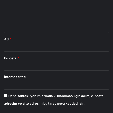
r
u
m
*
Ad
*
E-posta
*
İnternet sitesi
Daha sonraki yorumlarımda kullanılması için adım, e-posta
adresim ve site adresim bu tarayıcıya kaydedilsin.