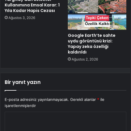
Kullanımına Emsal Karar: 1
Yıla Kadar Hapis Cezası
Ağustos 3, 2026
Google Earth’te sahte
uydu görüntüsü krizi:
Yapay zeka özelliği
kaldırıldı
Ağustos 2, 2026
Bir yanıt yazın
E-posta adresiniz yayınlanmayacak.
Gerekli alanlar
*
ile
işaretlenmişlerdir
Y
o