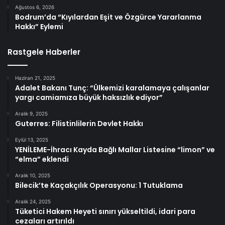
Ağustos 6, 2026
Bodrum’da “Kıyılardan Eşit ve Özgürce Yararlanma
Hakkı” Eylemi
Rastgele Haberler
Haziran 21, 2025
Adalet Bakanı Tunç: “Ülkemizi karalamaya çalışanlar
yargı camiamıza büyük haksızlık ediyor”
Aralık 9, 2025
Guterres: Filistinlilerin Devlet Hakkı
Eylül 13, 2025
YENİLEME-İhracı Kayda Bağlı Mallar Listesine “limon” ve
“elma” eklendi
Aralık 10, 2025
Bilecik’te Kaçakçılık Operasyonu: 1 Tutuklama
Aralık 24, 2025
Tüketici Hakem Heyeti sınırı yükseltildi, idari para
cezaları artırıldı