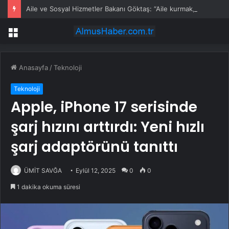
Aile ve Sosyal Hizmetler Bakanı Göktaş: “Aile kurmak, sevgi, sadakat ve sorumluluk üstüne yeni bir hayat kurmaktır”
Menü
Anasayfa
/
Teknoloji
Teknoloji
Apple, iPhone 17 serisinde
şarj hızını arttırdı: Yeni hızlı
şarj adaptörünü tanıttı
ÜMİT SAVĞA
Eylül 12, 2025
0
0
1 dakika okuma süresi