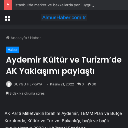
İstanbul’da market ve bakkallarda yeni uygulama devreye girdi
Menü
Anasayfa
/
Haber
Haber
Aydemir Kültür ve Turizm’de
AK Yaklaşımı paylaştı
DUYGU HEPKAYA
Kasım 21, 2022
0
30
3 dakika okuma süresi
AK Parti Milletvekili İbrahim Aydemir, TBMM Plan ve Bütçe
Kurulunda, Kültür ve Turizm Bakanlığı, bağlı ve bağlı