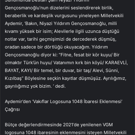
Gençosmanoğlu’nun dizelerini seslendirerek birlik,
beraberlik ve kardeşlik vurgusunu yineleyen Milletvekili
Aydemir, ‘Bakın, Niyazi Yıldırım Gençosmanoğlu, milli
kıvamı yüksek bir isim; Alevilerle ilgili uzunca düştüğü
notlar var, tarihi geçmişimizi de dercederek düşmüş,
oradan sadece bir dörtlüğü okuyacağım. Yıldırım
Gençosmanoğlu diyor ki: “Fitne, fesat bir kör kuyu/ Bir
olmaktır Türk’ün huyu/ Vatanımın kırk bin köyü/ KARAEVLİ,
BAYAT, KAYI/ Bir temel, bir duvar, bir taş/ Alevi, Sünni,
Kızılbaş” Böylesine seçkin kayıtlar düşmüşüz. Ayrılığımız,
gayrılığımız yok bizim. ‘ dedi.
Aydemir’den ‘Vakıflar Logosuna 1048 İbaresi Eklenmesi’
Çağrısı
Bütçe değerlendirmesinde 2021’de yenilenen VGM
logosuna 1048 ibaresinin eklenmesini isteyen Milletvekili