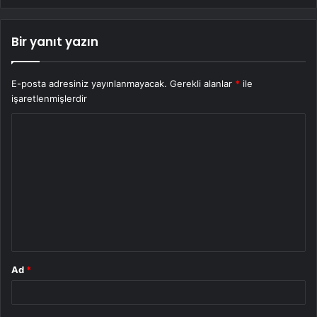
Bir yanıt yazın
E-posta adresiniz yayınlanmayacak.
Gerekli alanlar
*
ile
işaretlenmişlerdir
Y
o
r
u
m
*
Ad
*