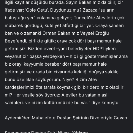
ilgili kayıtlar düşüldü burada. Sayın Bakanımız da bilir, bir
ifade var: ‘Gole Çetu’. Duydunuz mu? Zazaca “suların
buluştuğu yer” anlamına geliyor; Tunceli’de Alevilerin çok
mübarek gördüğü, kutsiyet atfettiği bir yer. Oraya şahsen
ben ve o zamanki Orman Bakanımız Veysel Eroğlu
Beyefendi, birlikte gittik; orayı çok dört başı mamur hale
getirmişiz. Bizden evvel -yani belediyeler HDP’liyken
veyahut bir başka yerdeyken – hiç ilgi göstermemişler ama
biz orayı kayyumla beraber dört başı mamur hale
getirmişiz ve orada bin civarında kekliği doğaya saldık;
bunu özellikle söylüyorum. Niye? Bizim Alevi
kardeşlerimizi öte tarafa koymak gibi bir derdimiz olabilir
mi? Her vesile söylüyoruz: Aleviler bu vatanın asli
sahipleri. ve bizim kültürümüzde bu var. ‘ diye konuştu.
Aydemir’den Muhalefete Destan Şairinin Dizeleriyle Cevap
Sunumunda Destan Şairi Niyazi Yıldırım