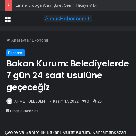
Emine Erdoğan’dan ‘Şule: Senin Hikayen’ Dizisine Övgü
Menü
Anasayfa
/
Ekonomi
Ekonomi
Bakan Kurum: Belediyelerde
7 gün 24 saat usulüne
geçeceğiz
AHMET GELEGEN
Kasım 17, 2022
0
25
Bir dakikadan az
Çevre ve Şehircilik Bakanı Murat Kurum, Kahramankazan