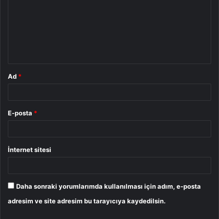
r
u
m
*
Ad
*
E-posta
*
İnternet sitesi
Daha sonraki yorumlarımda kullanılması için adım, e-posta
adresim ve site adresim bu tarayıcıya kaydedilsin.