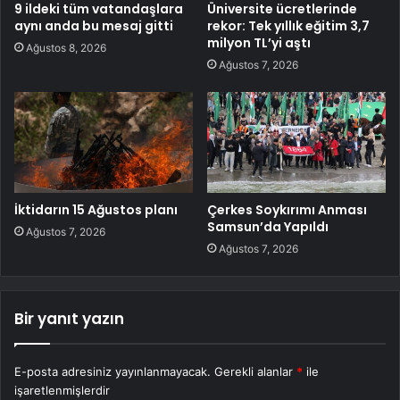
9 ildeki tüm vatandaşlara
Üniversite ücretlerinde
aynı anda bu mesaj gitti
rekor: Tek yıllık eğitim 3,7
milyon TL’yi aştı
Ağustos 8, 2026
Ağustos 7, 2026
İktidarın 15 Ağustos planı
Çerkes Soykırımı Anması
Samsun’da Yapıldı
Ağustos 7, 2026
Ağustos 7, 2026
Bir yanıt yazın
E-posta adresiniz yayınlanmayacak.
Gerekli alanlar
*
ile
işaretlenmişlerdir