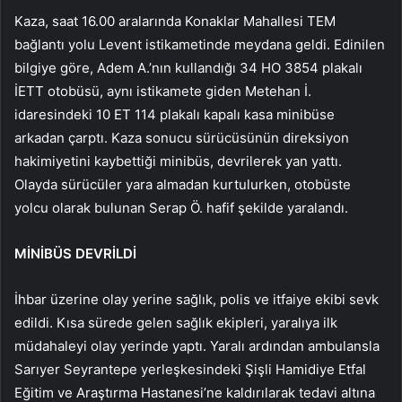
Kaza, saat 16.00 aralarında Konaklar Mahallesi TEM
bağlantı yolu Levent istikametinde meydana geldi. Edinilen
bilgiye göre, Adem A.’nın kullandığı 34 HO 3854 plakalı
İETT otobüsü, aynı istikamete giden Metehan İ.
idaresindeki 10 ET 114 plakalı kapalı kasa minibüse
arkadan çarptı. Kaza sonucu sürücüsünün direksiyon
hakimiyetini kaybettiği minibüs, devrilerek yan yattı.
Olayda sürücüler yara almadan kurtulurken, otobüste
yolcu olarak bulunan Serap Ö. hafif şekilde yaralandı.
MİNİBÜS DEVRİLDİ
İhbar üzerine olay yerine sağlık, polis ve itfaiye ekibi sevk
edildi. Kısa sürede gelen sağlık ekipleri, yaralıya ilk
müdahaleyi olay yerinde yaptı. Yaralı ardından ambulansla
Sarıyer Seyrantepe yerleşkesindeki Şişli Hamidiye Etfal
Eğitim ve Araştırma Hastanesi’ne kaldırılarak tedavi altına