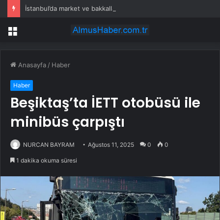
İstanbul’da market ve bakkallarda yeni uygulama devreye girdi
Menü
Anasayfa
/
Haber
Haber
Beşiktaş’ta İETT otobüsü ile
minibüs çarpıştı
NURCAN BAYRAM
Ağustos 11, 2025
0
0
1 dakika okuma süresi