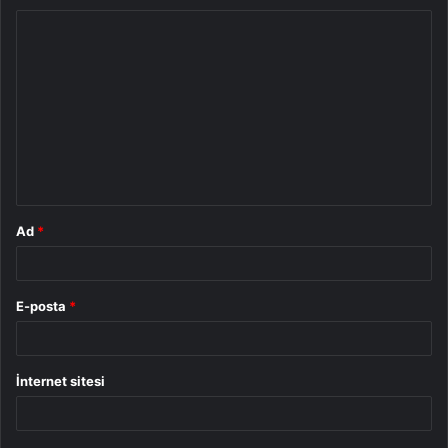
Y
o
r
u
m
*
Ad
*
E-posta
*
İnternet sitesi