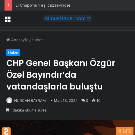
El Chapo’nun eşi cezaevinden çıktıktan sonra fenomene dönüştü
Menü
Anasayfa
/
Haber
Haber
CHP Genel Başkanı Özgür
Özel Bayındır’da
vatandaşlarla buluştu
NURCAN BAYRAM
Mart 13, 2024
0
10
1 dakika okuma süresi