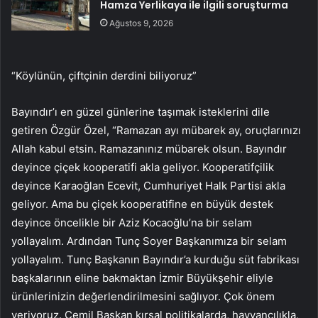
Hamza Yerlikaya ile ilgili soruşturma
Ağustos 9, 2026
“Köylünün, çiftçinin derdini biliyoruz”
Bayındır’ı en güzel günlerine taşımak isteklerini dile
getiren Özgür Özel, “Ramazan ayı mübarek ay, oruçlarınızı
Allah kabul etsin. Ramazanınız mübarek olsun. Bayındır
deyince çiçek kooperatifi akla geliyor. Kooperatifçilik
deyince Karaoğlan Ecevit, Cumhuriyet Halk Partisi akla
geliyor. Ama bu çiçek kooperatifine en büyük destek
deyince öncelikle bir Aziz Kocaoğlu’na bir selam
yollayalım. Ardından Tunç Soyer Başkanımıza bir selam
yollayalım. Tunç Başkanın Bayındır’a kurduğu süt fabrikası
başkalarının eline bakmaktan İzmir Büyükşehir eliyle
ürünlerinizin değerlendirilmesini sağlıyor. Çok önem
veriyoruz. Cemil Başkan kırsal politikalarda, hayvancılıkla,