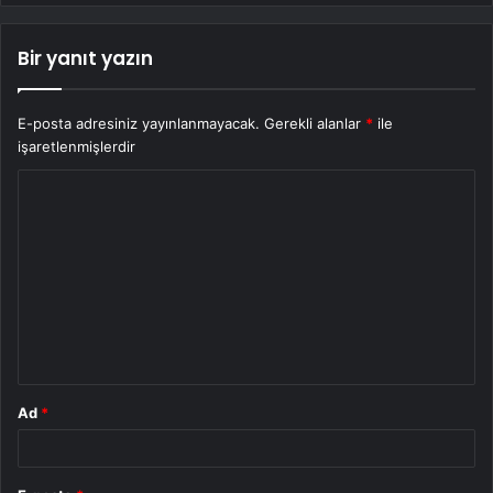
Bir yanıt yazın
E-posta adresiniz yayınlanmayacak.
Gerekli alanlar
*
ile
işaretlenmişlerdir
Y
o
r
u
m
*
Ad
*