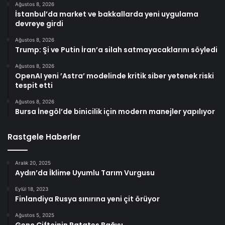
Ağustos 8, 2026
İstanbul’da market ve bakkallarda yeni uygulama
devreye girdi
Ağustos 8, 2026
Trump: Şi ve Putin İran’a silah satmayacaklarını söyledi
Ağustos 8, 2026
OpenAI yeni ’Astra’ modelinde kritik siber yetenek riski
tespit etti
Ağustos 8, 2026
Bursa İnegöl’de binicilik için modern manejler yapılıyor
Rastgele Haberler
Aralık 20, 2025
Aydın’da İklime Uyumlu Tarım Vurgusu
Eylül 18, 2023
Finlandiya Rusya sınırına yeni çit örüyor
Ağustos 5, 2025
Genç Çiftçinin Patates Bağışı