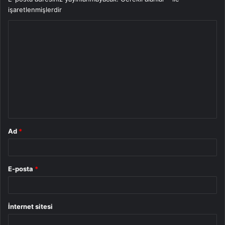
işaretlenmişlerdir
Y
o
r
u
m
*
Ad
*
E-posta
*
İnternet sitesi