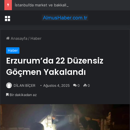
İstanbul’da market ve bakkallarda yeni uygulama devreye girdi
Menü
Anasayfa
/
Haber
Haber
Erzurum’da 22 Düzensiz
Göçmen Yakalandı
DİLAN BİÇER
Ağustos 4, 2025
0
0
Bir dakikadan az