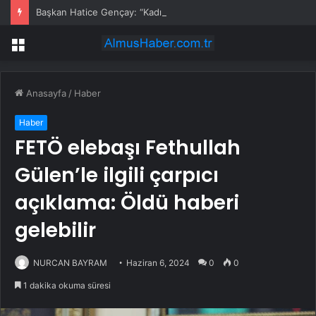
Başkan Hatice Gençay: “Kadınlarımızın Üretim Gücünü Destekliyoruz”
Menü
Anasayfa
/
Haber
Haber
FETÖ elebaşı Fethullah
Gülen’le ilgili çarpıcı
açıklama: Öldü haberi
gelebilir
NURCAN BAYRAM
Haziran 6, 2024
0
0
1 dakika okuma süresi