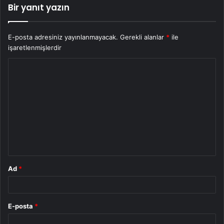
Bir yanıt yazın
E-posta adresiniz yayınlanmayacak.
Gerekli alanlar
*
ile
işaretlenmişlerdir
Y
o
r
u
m
*
Ad
*
E-posta
*