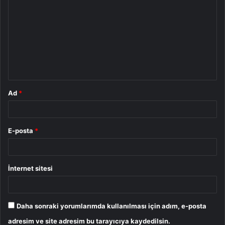
o
r
u
m
*
Ad
*
E-posta
*
İnternet sitesi
Daha sonraki yorumlarımda kullanılması için adım, e-posta
adresim ve site adresim bu tarayıcıya kaydedilsin.