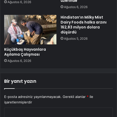
üzerinde
Ağustos 6, 2026
Ağustos 6, 2026
Hindistan’ın Milky Mist
Dairy Foods halka arzını
162,83 milyon dolara
düşürdü
Ağustos 5, 2026
Küçükbaş Hayvanlara
Aşılama Çalışması
Ağustos 6, 2026
Bir yanıt yazın
E-posta adresiniz yayınlanmayacak.
Gerekli alanlar
*
ile
işaretlenmişlerdir
Y