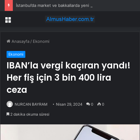
İstanbul’da market ve bakkallarda yeni uygulama devreye girdi
Menü
Anasayfa
/
Ekonomi
Ekonomi
IBAN’la vergi kaçıran yandı!
Her fiş için 3 bin 400 lira
ceza
NURCAN BAYRAM
Nisan 29, 2024
0
0
2 dakika okuma süresi