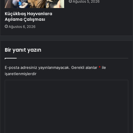
Ağustos 5, 2026
Küçükbaş Hayvanlara
Aşılama Çalışması
Ağustos 6, 2026
Bir yanıt yazın
E-posta adresiniz yayınlanmayacak.
Gerekli alanlar
*
ile
işaretlenmişlerdir
Y
o
r
u
m
*