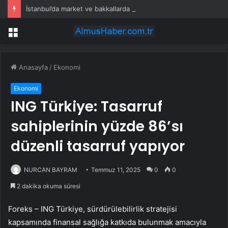
İstanbul’da market ve bakkallarda yeni uygulama devreye girdi
Menü
Anasayfa
/
Ekonomi
Ekonomi
ING Türkiye: Tasarruf
sahiplerinin yüzde 86’sı
düzenli tasarruf yapıyor
NURCAN BAYRAM
Temmuz 11, 2025
0
0
2 dakika okuma süresi
Foreks – ING Türkiye, sürdürülebilirlik stratejisi
kapsamında finansal sağlığa katkıda bulunmak amacıyla