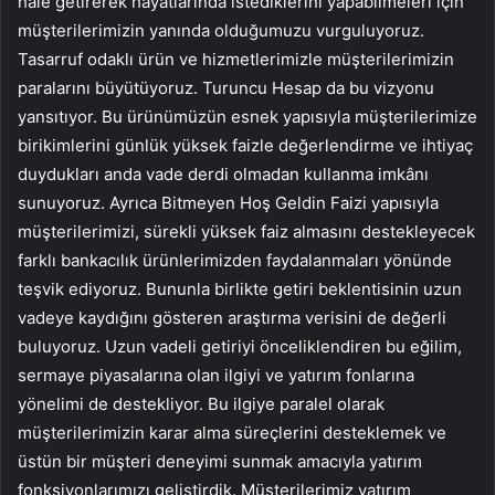
hale getirerek hayatlarında istediklerini yapabilmeleri için
müşterilerimizin yanında olduğumuzu vurguluyoruz.
Tasarruf odaklı ürün ve hizmetlerimizle müşterilerimizin
paralarını büyütüyoruz. Turuncu Hesap da bu vizyonu
yansıtıyor. Bu ürünümüzün esnek yapısıyla müşterilerimize
birikimlerini günlük yüksek faizle değerlendirme ve ihtiyaç
duydukları anda vade derdi olmadan kullanma imkânı
sunuyoruz. Ayrıca Bitmeyen Hoş Geldin Faizi yapısıyla
müşterilerimizi, sürekli yüksek faiz almasını destekleyecek
farklı bankacılık ürünlerimizden faydalanmaları yönünde
teşvik ediyoruz. Bununla birlikte getiri beklentisinin uzun
vadeye kaydığını gösteren araştırma verisini de değerli
buluyoruz. Uzun vadeli getiriyi önceliklendiren bu eğilim,
sermaye piyasalarına olan ilgiyi ve yatırım fonlarına
yönelimi de destekliyor. Bu ilgiye paralel olarak
müşterilerimizin karar alma süreçlerini desteklemek ve
üstün bir müşteri deneyimi sunmak amacıyla yatırım
fonksiyonlarımızı geliştirdik. Müşterilerimiz yatırım