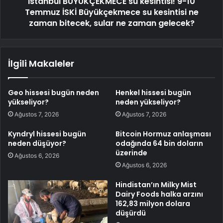
İstanbul BÜYÜKÇEKMECE su kesintisi! 9-10
Temmuz İSKİ Büyükçekmece su kesintisi ne
zaman bitecek, sular ne zaman gelecek?
İlgili Makaleler
Geo hissesi bugün neden
Henkel hissesi bugün
yükseliyor?
neden yükseliyor?
Ağustos 7, 2026
Ağustos 7, 2026
Kyndryl hissesi bugün
Bitcoin Hormuz anlaşması
neden düşüyor?
odağında 64 bin doların
üzerinde
Ağustos 6, 2026
Ağustos 6, 2026
Hindistan’ın Milky Mist
Dairy Foods halka arzını
162,83 milyon dolara
düşürdü