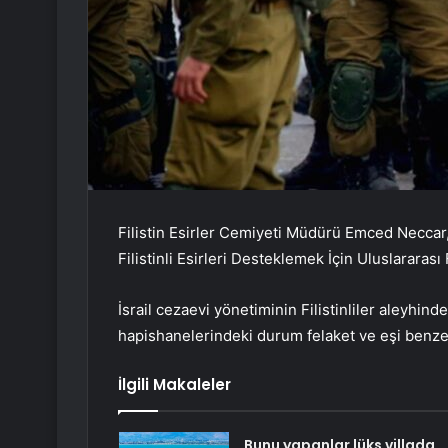
Filistin Esirler Cemiyeti Müdürü Emced Neccar
Filistinli Esirleri Desteklemek İçin Uluslarara
İsrail cezaevi yönetiminin Filistinliler aleyhind
hapishanelerindeki durum felaket ve eşi benze
İlgili Makaleler
Bunu yapanlar lüks villada