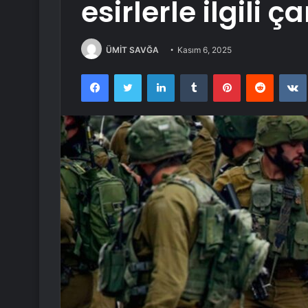
esirlerle ilgili ç
ÜMİT SAVĞA
Kasım 6, 2025
Facebook
Twitter
LinkedIn
Tumblr
Pinterest
Reddit