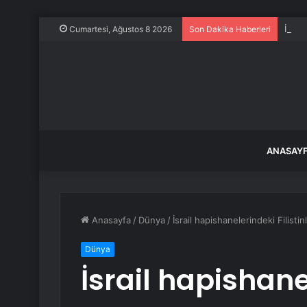
İstan
Cumartesi, Ağustos 8 2026
Son Dakika Haberleri
ANASAY
Anasayfa
/
Dünya
/
İsrail hapishanelerindeki Filistinli
Dünya
İsrail hapishanel