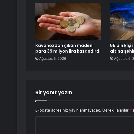
Kavanozdan çıkan madeni
55 bin kişi
para 39 milyon lira kazandırdı
altına şehi
Ağustos 6, 2026
Ağustos 6, 
Bir yanıt yazın
E-posta adresiniz yayınlanmayacak.
Gerekli alanlar
*
i
Y
o