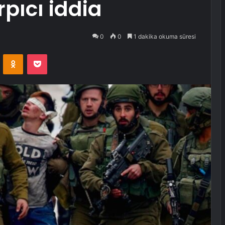
arpıcı iddia
0
0
1 dakika okuma süresi
VKontakte
Odnoklassniki
Pocket