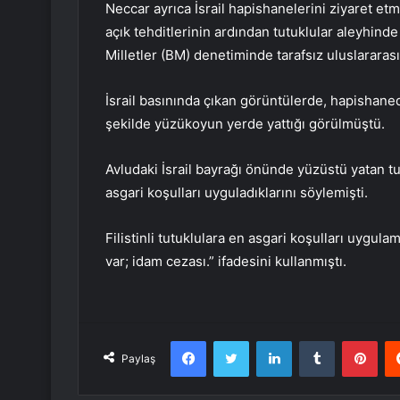
Neccar ayrıca İsrail hapishanelerini ziyaret etm
açık tehditlerinin ardından tutuklular aleyhind
Milletler (BM) denetiminde tarafsız uluslararası
İsrail basınında çıkan görüntülerde, hapishanede
şekilde yüzükoyun yerde yattığı görülmüştü.
Avludaki İsrail bayrağı önünde yüzüstü yatan tut
asgari koşulları uyguladıklarını söylemişti.
Filistinli tutuklulara en asgari koşulları uygu
var; idam cezası.” ifadesini kullanmıştı.
Facebook
Twitter
LinkedIn
Tumblr
Pint
Paylaş