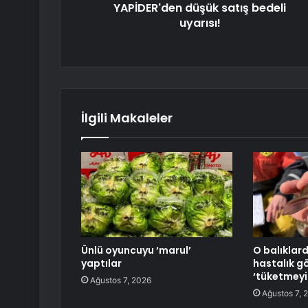
YAPİDER'den düşük satış bedeli
uyarısı!
İlgili Makaleler
Ünlü oyuncuyu ‘marul’
O balıklard
yaptılar
hastalık g
‘tüketmeyin
Ağustos 7, 2026
Ağustos 7, 