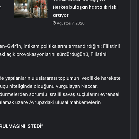
r
Herkes bulaşan hastalık riski
artıyor
Ağustos 7, 2026
Gvir’in, intikam politikalarını tırmandırdığını; Filistinli
ki açık provokasyonlarını sürdürdüğünü, Filistinli
nde yapılanların uluslararası toplumun ivedilikle harekete
suçu niteliğinde olduğunu vurgulayan Neccar,
dürmelerden sorumlu İsrailli savaş suçlularını evrensel
rgılamak üzere Avrupa’daki ulusal mahkemelerin
RULMASINI İSTEDİ”