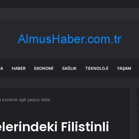
bul’da market ve bakkallarda yeni uygulama devreye girdi
FA
HABER
EKONOMI
SAĞLIK
TEKNOLOJI
YAŞAM
 esirlerle ilgili çarpıcı iddia
erindeki Filistinli