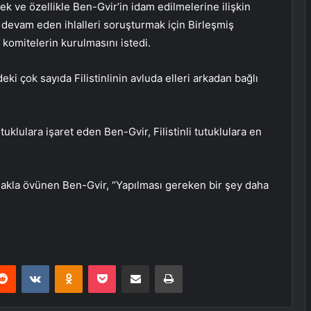
ek ve özellikle Ben-Gvir’in idam edilmelerine ilişkin
e devam eden ihlalleri soruşturmak için Birleşmiş
 komitelerin kurulmasını istedi.
ki çok sayıda Filistinlinin avluda elleri arkadan bağlı
uklulara işaret eden Ben-Gvir, Filistinli tutuklulara en
lamakla övünen Ben-Gvir, “Yapılması gereken bir şey daha
erest
Reddit
VKontakte
Odnoklassniki
Pocket
E-Posta ile paylaş
Yazdır