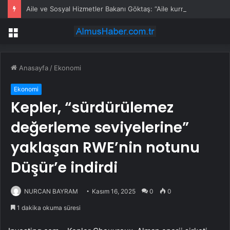
Aile ve Sosyal Hizmetler Bakanı Göktaş: “Aile kurmak, sevgi, sadakat ve sorumluluk üstüne yeni bir hayat kurmaktır”
Menü
Anasayfa
/
Ekonomi
Ekonomi
Kepler, “sürdürülemez
değerleme seviyelerine”
yaklaşan RWE’nin notunu
Düşür’e indirdi
NURCAN BAYRAM
Kasım 16, 2025
0
0
1 dakika okuma süresi