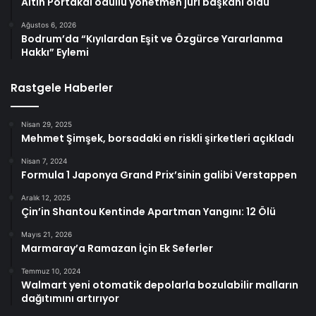
Altın Portakal ödüllü yönetmen jüri başkanı oldu
Ağustos 6, 2026
Bodrum’da “Kıyılardan Eşit ve Özgürce Yararlanma
Hakkı” Eylemi
Rastgele Haberler
Nisan 29, 2025
Mehmet Şimşek, borsadaki en riskli şirketleri açıkladı
Nisan 7, 2024
Formula 1 Japonya Grand Prix’sinin galibi Verstappen
Aralık 12, 2025
Çin’in Shantou Kentinde Apartman Yangını: 12 Ölü
Mayıs 21, 2026
Marmaray’a Ramazan İçin Ek Seferler
Temmuz 10, 2024
Walmart yeni otomatik depolarla bozulabilir malların
dağıtımını artırıyor