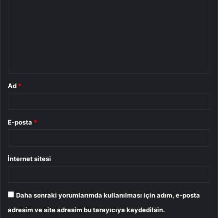
o
r
u
m
*
Ad
*
E-posta
*
İnternet sitesi
Daha sonraki yorumlarımda kullanılması için adım, e-posta
adresim ve site adresim bu tarayıcıya kaydedilsin.