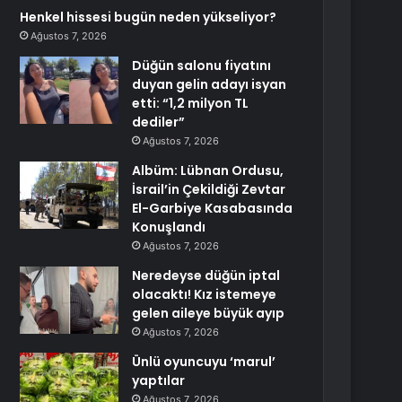
Henkel hissesi bugün neden yükseliyor?
Ağustos 7, 2026
Düğün salonu fiyatını
duyan gelin adayı isyan
etti: “1,2 milyon TL
dediler”
Ağustos 7, 2026
Albüm: Lübnan Ordusu,
İsrail’in Çekildiği Zevtar
El-Garbiye Kasabasında
Konuşlandı
Ağustos 7, 2026
Neredeyse düğün iptal
olacaktı! Kız istemeye
gelen aileye büyük ayıp
Ağustos 7, 2026
Ünlü oyuncuyu ‘marul’
yaptılar
Ağustos 7, 2026