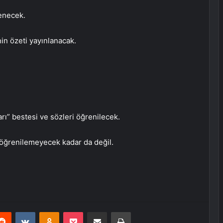
enecek.
in özeti yayınlanacak.
ı” bestesi ve sözleri öğrenilecek.
 öğrenilemeyecek kadar da değil.
erest
Reddit
VKontakte
Odnoklassniki
Pocket
E-Posta ile paylaş
Yazdır