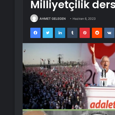
Milliyetçilik ders
AHMET GELEGEN
Haziran 6, 2023
Facebook
Twitter
LinkedIn
Tumblr
Pinterest
Reddit