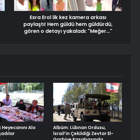
Esra Erol ilk kez kamera arkası
paylaştı! Hem güldü hem güldürdü,
gören o detayı yakaladı: "Meğer..."
ik Heyecanını Alo
Albüm: Lübnan Ordusu,
şadılar
İsrail’in Çekildiği Zevtar El-
Garbiye Kasabasında