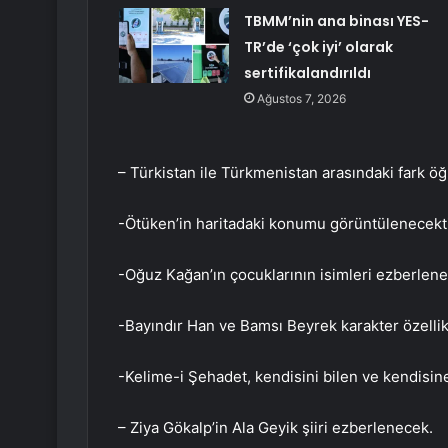
TBMM’nin ana binası YES-
TR’de ‘çok iyi’ olarak
sertifikalandırıldı
Ağustos 7, 2026
– Türkistan ile Türkmenistan arasındaki fark öğ
-Ötüken’in haritadaki konumu görüntülenecekti
-Oğuz Kağan’ın çocuklarının isimleri ezberlen
-Bayındır Han ve Bamsı Beyrek karakter özellikl
-Kelime-i Şehadet, kendisini bilen ve kendisine
– Ziya Gökalp’in Ala Geyik şiiri ezberlenecek.