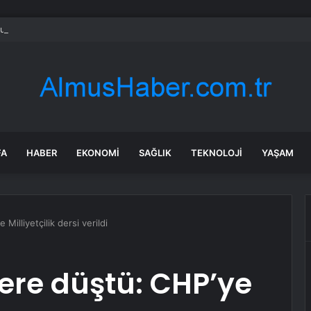
rulu elektrik üretim kapasitesi 4 milyar kilovatı aştı
FA
HABER
EKONOMI
SAĞLIK
TEKNOLOJI
YAŞAM
 Milliyetçilik dersi verildi
lere düştü: CHP’ye