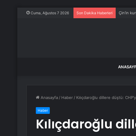
Çin’in ku
Cuma, Ağustos 7 2026
Son Dakika Haberleri
ANASAY
Anasayfa
/
Haber
/
Kılıçdaroğlu dillere düştü: CHP’ye
Haber
Kılıçdaroğlu dil