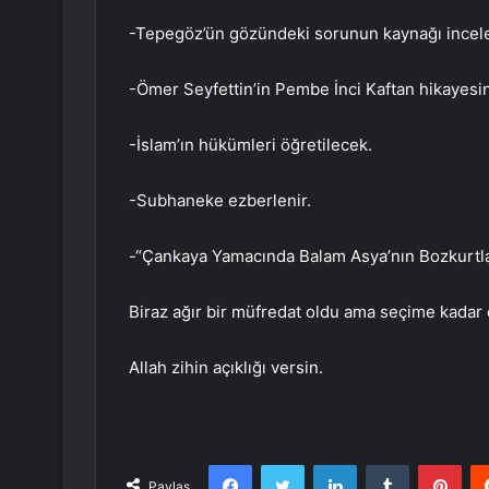
-Tepegöz’ün gözündeki sorunun kaynağı incel
-Ömer Seyfettin’in Pembe İnci Kaftan hikayesin
-İslam’ın hükümleri öğretilecek.
-Subhaneke ezberlenir.
-“Çankaya Yamacında Balam Asya’nın Bozkurtlar
Biraz ağır bir müfredat oldu ama seçime kadar
Allah zihin açıklığı versin.
Facebook
Twitter
LinkedIn
Tumblr
Pint
Paylaş