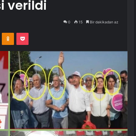
i verildi
0
15
Bir dakikadan az
VKontakte
Odnoklassniki
Pocket