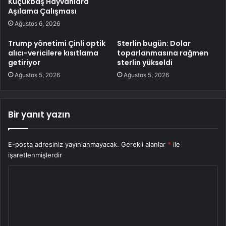
Küçükbaş Hayvanlara
Aşılama Çalışması
Ağustos 6, 2026
Trump yönetimi Çinli optik
Sterlin bugün: Dolar
alıcı-vericilere kısıtlama
toparlanmasına rağmen
getiriyor
sterlin yükseldi
Ağustos 5, 2026
Ağustos 5, 2026
Bir yanıt yazın
E-posta adresiniz yayınlanmayacak.
Gerekli alanlar
*
ile
işaretlenmişlerdir
Y
o
r
u