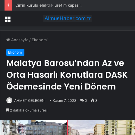
Çin’in kurulu elektrik üretim kapasitesi 4 milyar kilovatı aştı
Menü
Anasayfa
/
Ekonomi
Ekonomi
Malatya Barosu’ndan Az ve
Orta Hasarlı Konutlara DASK
Ödemesinde Yeni Dönem
AHMET GELEGEN
Kasım 7, 2023
0
8
2 dakika okuma süresi