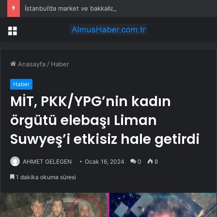
İstanbul’da market ve bakkallarda yeni uygulama devreye girdi
Menü
Anasayfa
/
Haber
Haber
MİT, PKK/YPG’nin kadın
örgütü elebaşı Liman
Suwyeş’i etkisiz hale getirdi
AHMET GELEGEN
Ocak 16, 2024
0
8
1 dakika okuma süresi