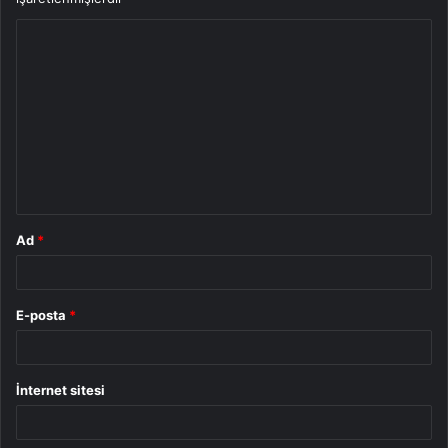
Y
o
r
u
m
*
Ad
*
E-posta
*
İnternet sitesi