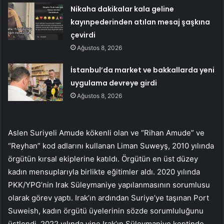
Nikaha dakikalar kala geline
kayınpederinden atılan mesaj şaşkına
çevirdi
Ağustos 8, 2026
İstanbul’da market ve bakkallarda yeni
uygulama devreye girdi
Ağustos 8, 2026
Aslen Suriyeli Amude kökenli olan ve “Rihan Amude” ve
“Reyhan” kod adlarını kullanan Liman Suweyş, 2010 yılında
örgütün kırsal ekiplerine katıldı. Örgütün en üst düzey
kadın mensuplarıyla birlikte eğitimler aldı. 2020 yılında
PKK/YPG’nin Irak Süleymaniye yapılanmasının sorumlusu
olarak görev yaptı. Irak’ın ardından Suriye’ye taşınan Port
Suweish, kadın örgütü üyelerinin sözde sorumluluğunu
üstlendi. 2022 yılında yine Irak’ın Süleymaniye kentinde