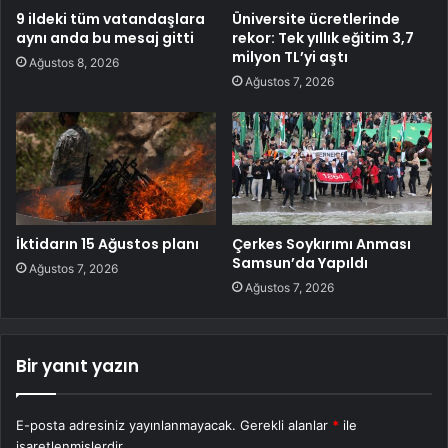
9 ildeki tüm vatandaşlara
Üniversite ücretlerinde
aynı anda bu mesaj gitti
rekor: Tek yıllık eğitim 3,7
milyon TL’yi aştı
Ağustos 8, 2026
Ağustos 7, 2026
İktidarın 15 Ağustos planı
Çerkes Soykırımı Anması
Samsun’da Yapıldı
Ağustos 7, 2026
Ağustos 7, 2026
Bir yanıt yazın
E-posta adresiniz yayınlanmayacak.
Gerekli alanlar
*
ile
işaretlenmişlerdir