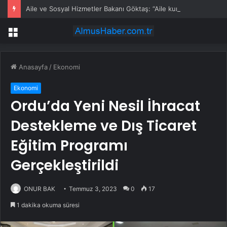
Aile ve Sosyal Hizmetler Bakanı Göktaş: “Aile kurmak, sevgi, sadakat ve sorumluluk üstüne yeni bir hayat kurmaktır”
Menü
Anasayfa
/
Ekonomi
Ekonomi
Ordu’da Yeni Nesil İhracat
Destekleme ve Dış Ticaret
Eğitim Programı
Gerçekleştirildi
ONUR BAK
Temmuz 3, 2023
0
17
1 dakika okuma süresi