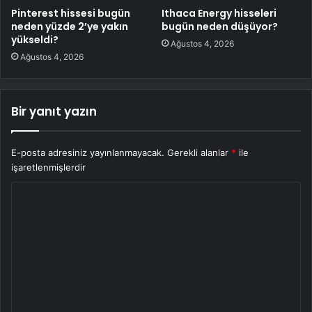
Pinterest hissesi bugün
Ithaca Energy hisseleri
neden yüzde 2’ye yakın
bugün neden düşüyor?
yükseldi?
Ağustos 4, 2026
Ağustos 4, 2026
Bir yanıt yazın
E-posta adresiniz yayınlanmayacak.
Gerekli alanlar
*
ile
işaretlenmişlerdir
Y
o
r
u
m
*