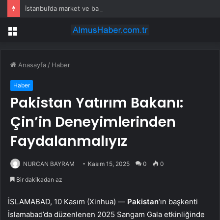
İstanbul’da market ve bakkallarda yeni uygulama devreye girdi
Menü
Anasayfa
/
Haber
Haber
Pakistan Yatırım Bakanı:
Çin’in Deneyimlerinden
Faydalanmalıyız
NURCAN BAYRAM
Kasım 15, 2025
0
0
Bir dakikadan az
İSLAMABAD, 10 Kasım (Xinhua) —
Pakistan
‘ın başkenti
İslamabad’da düzenlenen 2025 Sangam Gala etkinliğinde