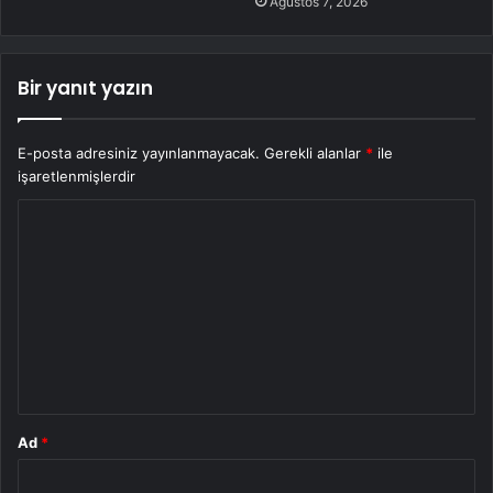
Ağustos 7, 2026
Bir yanıt yazın
E-posta adresiniz yayınlanmayacak.
Gerekli alanlar
*
ile
işaretlenmişlerdir
Y
o
r
u
m
*
Ad
*