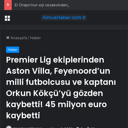
El Chapo’nun eşi cezaevinden çıktıktan sonra fenomene dönüştü
Menü
Anasayfa
/
Haber
Haber
Premier Lig ekiplerinden
Aston Villa, Feyenoord’un
milli futbolcusu ve kaptanı
Orkun Kökçü’yü gözden
kaybetti! 45 milyon euro
kaybetti