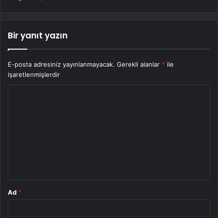
Bir yanıt yazın
E-posta adresiniz yayınlanmayacak.
Gerekli alanlar
*
ile
işaretlenmişlerdir
Y
o
r
u
m
*
Ad
*