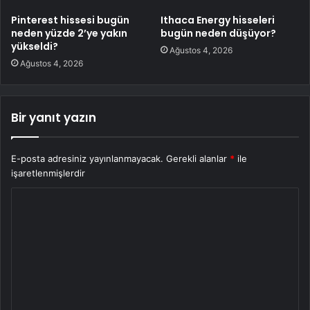
Pinterest hissesi bugün
Ithaca Energy hisseleri
neden yüzde 2’ye yakın
bugün neden düşüyor?
yükseldi?
Ağustos 4, 2026
Ağustos 4, 2026
Bir yanıt yazın
E-posta adresiniz yayınlanmayacak.
Gerekli alanlar
*
ile
işaretlenmişlerdir
Y
o
r
u
m
*