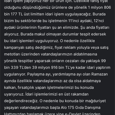
idari işlem yapıyoruz her bir ürün için. Özellikle fahiş fiyat
olduğunu düşündüğümüz ürünlere de yönelik 1 milyon 806
bin 177 TL üst limitten idari işlem uygulayacağız. Burada
bizim bu sektörlerde bu işletmenin 11’inci aydaki, 12’nci
aydaki ürünlerinin fiyatları şu an elimizde. Şu anda fiyatları
alıyoruz. Burada makul olmayan durumlar tespit edersek
bu idari işlemleri uyguluyoruz. O nedenle özellikle
kampanyalı satış dediğimiz, fiyat reklam yoluyla veya satış
metotları üzerinden vatandaşlarımızın aldatılmasına
yönelik tespitler yaparsak onların cezaları da yaklaşık 99
bin 339 TL’den 39 milyon 916 bin TL’ye kadar idari yaptırım
uygulanıyor. Paylaşma ayı, yardımlaşma ayı olan Ramazan
ayında özellikle vatandaşlarımızı az da olsa aldatmaya
kalkan, fırsatçılık yapan işletmelerimizi bu konuda
uyarıyoruz. İdari işlemlerimizi en üst rakamdan
değerlendireceğiz. O nedenle bu konuda bir mağduriyet
yaşayan vatandaşlarımızı başta Alo 175 Gıda Danışma
Hattımızdan başlamak üzere yine e-Devlet üzerinden