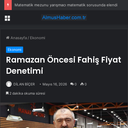
Matematik mezunu yarışmacı matematik sorusunda elendi
Menü
Anasayfa
/
Ekonomi
Ekonomi
Ramazan Öncesi Fahiş Fiyat
Denetimi
DİLAN BİÇER
Mayıs 16, 2026
0
0
2 dakika okuma süresi