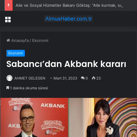
Aile ve Sosyal Hizmetler Bakanı Göktaş: “Aile kurmak, sevgi, sadakat ve sorumluluk üstüne yeni bir hayat kurmaktır”
Menü
Anasayfa
/
Ekonomi
Ekonomi
Sabancı’dan Akbank kararı
AHMET GELEGEN
Mart 31, 2023
0
23
1 dakika okuma süresi