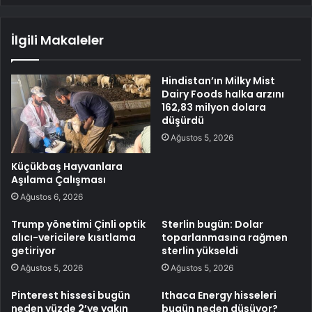
İlgili Makaleler
Hindistan’ın Milky Mist
Dairy Foods halka arzını
162,83 milyon dolara
düşürdü
Ağustos 5, 2026
Küçükbaş Hayvanlara
Aşılama Çalışması
Ağustos 6, 2026
Trump yönetimi Çinli optik
Sterlin bugün: Dolar
alıcı-vericilere kısıtlama
toparlanmasına rağmen
getiriyor
sterlin yükseldi
Ağustos 5, 2026
Ağustos 5, 2026
Pinterest hissesi bugün
Ithaca Energy hisseleri
neden yüzde 2’ye yakın
bugün neden düşüyor?