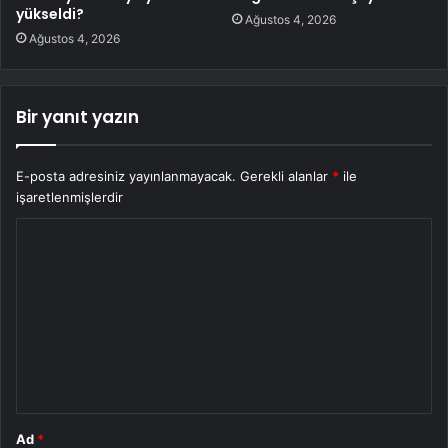
yükseldi?
Ağustos 4, 2026
Ağustos 4, 2026
Bir yanıt yazın
E-posta adresiniz yayınlanmayacak.
Gerekli alanlar
*
ile
işaretlenmişlerdir
Y
o
r
u
m
*
Ad
*