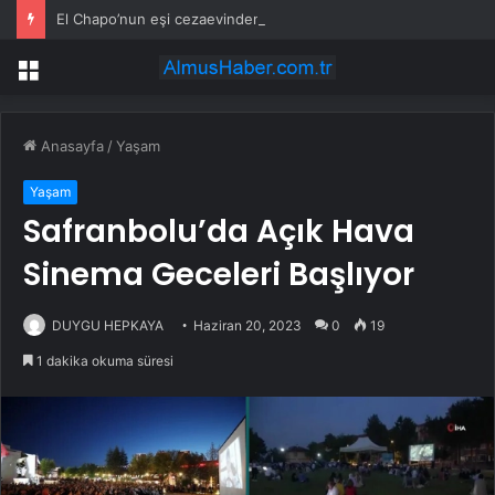
El Chapo’nun eşi cezaevinden çıktıktan sonra fenomene dönüştü
Menü
Anasayfa
/
Yaşam
Yaşam
Safranbolu’da Açık Hava
Sinema Geceleri Başlıyor
DUYGU HEPKAYA
Haziran 20, 2023
0
19
1 dakika okuma süresi