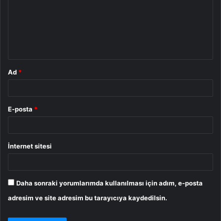
r
u
m
*
Ad
*
E-posta
*
İnternet sitesi
Daha sonraki yorumlarımda kullanılması için adım, e-posta
adresim ve site adresim bu tarayıcıya kaydedilsin.