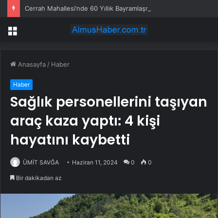
Cerrah Mahallesi’nde 60 Yıllık Bayramlaşma Geleneği
Menü
Anasayfa
/
Haber
Haber
Sağlık personellerini taşıyan
araç kaza yaptı: 4 kişi
hayatını kaybetti
ÜMİT SAVĞA
Haziran 11, 2024
0
0
Bir dakikadan az