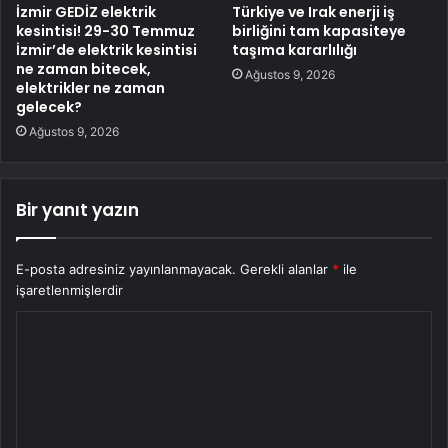
İzmir GEDİZ elektrik
Türkiye ve Irak enerji iş
kesintisi! 29-30 Temmuz
birliğini tam kapasiteye
İzmir’de elektrik kesintisi
taşıma kararlılığı
ne zaman bitecek,
Ağustos 9, 2026
elektrikler ne zaman
gelecek?
Ağustos 9, 2026
Bir yanıt yazın
E-posta adresiniz yayınlanmayacak.
Gerekli alanlar
*
ile
işaretlenmişlerdir
Y
o
r
u
m