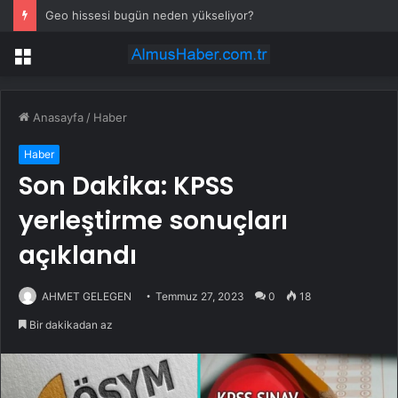
Geo hissesi bugün neden yükseliyor?
Menü
Anasayfa
/
Haber
Haber
Son Dakika: KPSS
yerleştirme sonuçları
açıklandı
AHMET GELEGEN
Temmuz 27, 2023
0
18
Bir dakikadan az