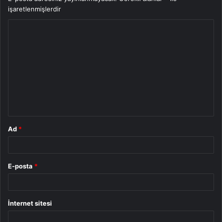
işaretlenmişlerdir
Y
o
r
u
m
*
Ad
*
E-posta
*
İnternet sitesi