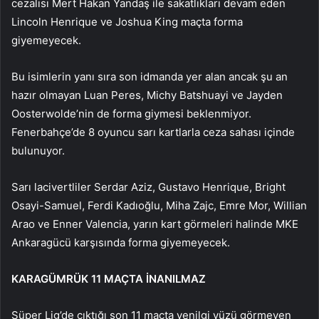
cezalısı Mert Hakan Yandaş ile sakatlıkları devam eden
Lincoln Henrique ve Joshua King maçta forma
giyemeyecek.
Bu isimlerin yanı sıra son idmanda yer alan ancak şu an
hazır olmayan Luan Peres, Michy Batshuayi ve Jayden
Oosterwolde’nin de forma giymesi beklenmiyor.
Fenerbahçe’de 8 oyuncu sarı kartlarla ceza sahası içinde
bulunuyor.
Sarı lacivertliler Serdar Aziz, Gustavo Henrique, Bright
Osayi-Samuel, Ferdi Kadıoğlu, Miha Zajc, Emre Mor, Willian
Arao ve Enner Valencia, yarın kart görmeleri halinde MKE
Ankaragücü karşısında forma giyemeyecek.
KARAGÜMRÜK 11 MAÇTA İNANILMAZ
Süper Lig’de çıktığı son 11 maçta yenilgi yüzü görmeyen