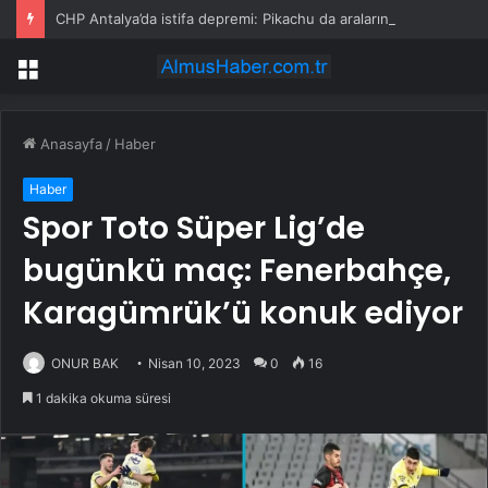
CHP Antalya’da istifa depremi: Pikachu da aralarındaydı
Menü
Anasayfa
/
Haber
Haber
Spor Toto Süper Lig’de
bugünkü maç: Fenerbahçe,
Karagümrük’ü konuk ediyor
ONUR BAK
Nisan 10, 2023
0
16
1 dakika okuma süresi