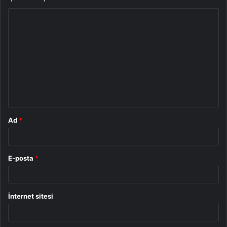
Y
o
r
u
m
*
Ad
*
E-posta
*
İnternet sitesi