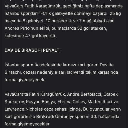
VavaCars Fatih Karagümrük, geçtiğimiz hafta deplasmanda
İstanbulspor’dan 1-0’lık galibiyetle dönmeyi başardı. 25 lig
maçında 8 galibiyet, 10 beraberlik ve 7 mağlubiyet alan
Andrea Pirlo’nun ekibi, bu maçlarda 52 gol atarken,
kalesinde 47 gol kaydetti.
DAVIDE BIRASCHI PENALTI
İstanbulspor mücadelesinde kırmızı kart gören Davide
Biraschi, cezası nedeniyle sarı lacivertli takım karşısında
forma giyemeyecek.
VavaCars’ta Fatih Karagümrük, Andre Bertolacci, Otabek
Shukurov, Rayyan Baniya, Ebrima Colley, Matteo Ricci ve
Lawrence Nicholas ceza sahası içinde. Bu oyuncular yarın
kart görürlerse BiriKredi Ümraniyespor’un 30. haftasında
forma giyemeyecekler.