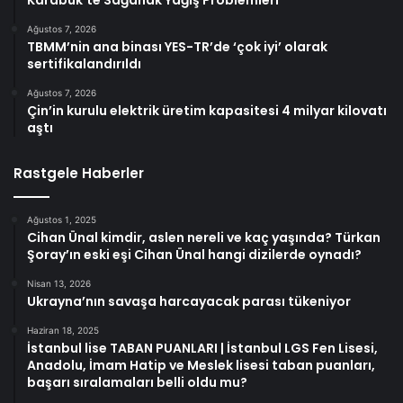
Karabük’te Sağanak Yağış Problemleri
Ağustos 7, 2026
TBMM’nin ana binası YES-TR’de ‘çok iyi’ olarak
sertifikalandırıldı
Ağustos 7, 2026
Çin’in kurulu elektrik üretim kapasitesi 4 milyar kilovatı
aştı
Rastgele Haberler
Ağustos 1, 2025
Cihan Ünal kimdir, aslen nereli ve kaç yaşında? Türkan
Şoray’ın eski eşi Cihan Ünal hangi dizilerde oynadı?
Nisan 13, 2026
Ukrayna’nın savaşa harcayacak parası tükeniyor
Haziran 18, 2025
İstanbul lise TABAN PUANLARI | İstanbul LGS Fen Lisesi,
Anadolu, İmam Hatip ve Meslek lisesi taban puanları,
başarı sıralamaları belli oldu mu?