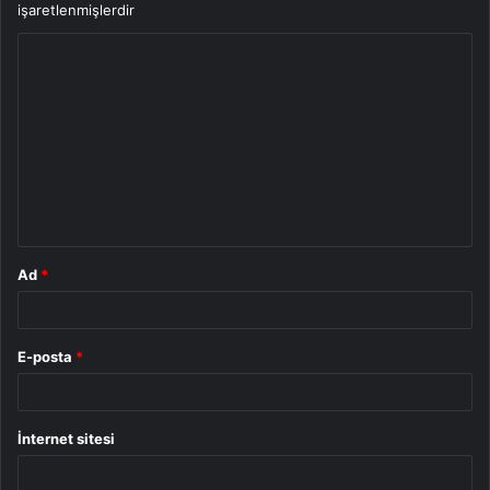
işaretlenmişlerdir
Y
o
r
u
m
*
Ad
*
E-posta
*
İnternet sitesi