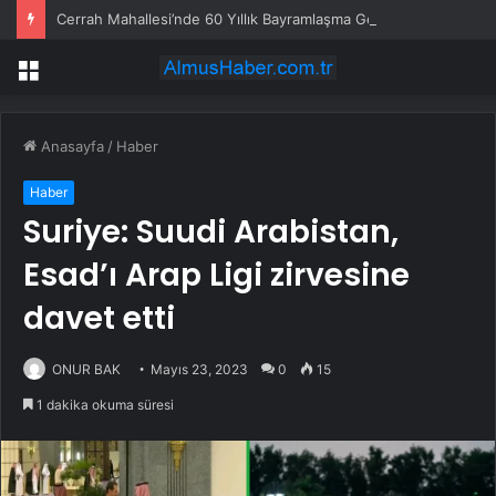
Cerrah Mahallesi’nde 60 Yıllık Bayramlaşma Geleneği
Menü
Anasayfa
/
Haber
Haber
Suriye: Suudi Arabistan,
Esad’ı Arap Ligi zirvesine
davet etti
ONUR BAK
Mayıs 23, 2023
0
15
1 dakika okuma süresi