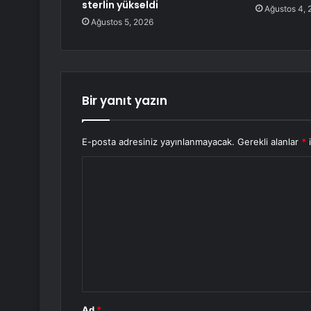
sterlin yükseldi
Ağustos 4, 
Ağustos 5, 2026
Bir yanıt yazın
E-posta adresiniz yayınlanmayacak.
Gerekli alanlar
*
i
Y
o
r
u
m
*
Ad
*