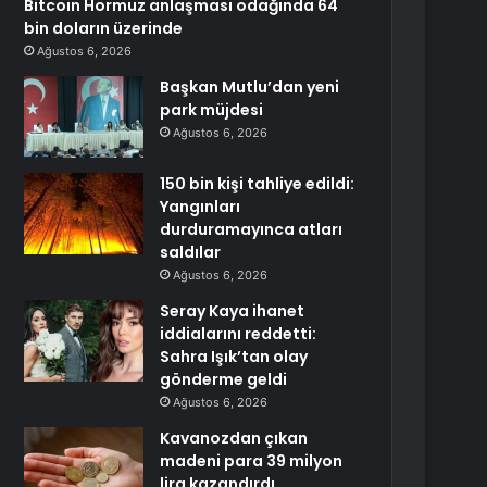
Bitcoin Hormuz anlaşması odağında 64
bin doların üzerinde
Ağustos 6, 2026
Başkan Mutlu’dan yeni
park müjdesi
Ağustos 6, 2026
150 bin kişi tahliye edildi:
Yangınları
durduramayınca atları
saldılar
Ağustos 6, 2026
Seray Kaya ihanet
iddialarını reddetti:
Sahra Işık’tan olay
gönderme geldi
Ağustos 6, 2026
Kavanozdan çıkan
madeni para 39 milyon
lira kazandırdı