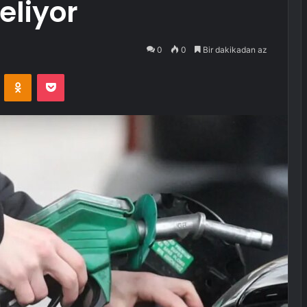
eliyor
0
0
Bir dakikadan az
VKontakte
Odnoklassniki
Pocket