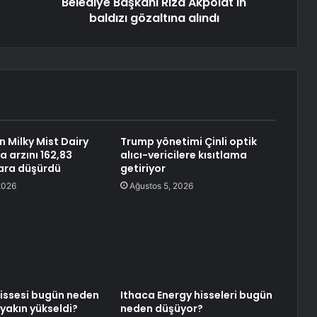
Belediye Başkanı Rıza Akpolat'ın
baldızı gözaltına alındı
n Milky Mist Dairy
Trump yönetimi Çinli optik
a arzını 162,83
alıcı-vericilere kısıtlama
ara düşürdü
getiriyor
2026
Ağustos 5, 2026
hissesi bugün neden
Ithaca Energy hisseleri bugün
 yakın yükseldi?
neden düşüyor?