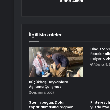
Altına Alındı
İlgili Makaleler
Hindistan’ı
Foods halk
milyon dol
Ağustos 5, 
Küçükbaş Hayvanlara
Aşılama Çalışması
Ağustos 6, 2026
Sterlin bugün: Dolar
Pinterest 
toparlanmasına rağmen
yüzde 2’ye