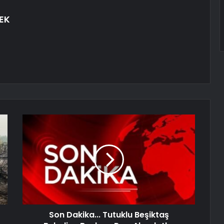
EK
Son Dakika... Tutuklu Beşiktaş