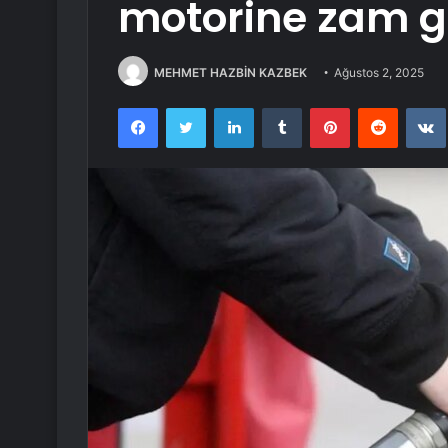
motorine zam g
MEHMET HAZBİN KAZBEK
Ağustos 2, 2025
Facebook
Twitter
LinkedIn
Tumblr
Pinterest
Reddit