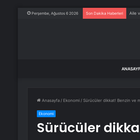
Aile 
Perşembe, Ağustos 6 2026
Son Dakika Haberleri
ANASAY
Anasayfa
/
Ekonomi
/
Sürücüler dikkat! Benzin ve 
Ekonomi
Sürücüler dikka