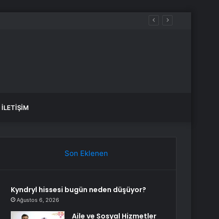
luluk üstüne yeni bir hayat kurmaktır”
İLETIŞIM
Son Eklenen
Kyndryl hissesi bugün neden düşüyor?
Ağustos 6, 2026
Aile ve Sosyal Hizmetler