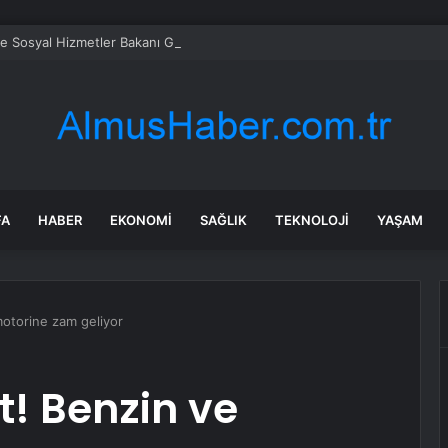
ve Sosyal Hizmetler Bakanı Göktaş: “Aile kurmak, sevgi, sadakat ve sorum
FA
HABER
EKONOMI
SAĞLIK
TEKNOLOJI
YAŞAM
motorine zam geliyor
t! Benzin ve