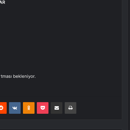
AR
artması bekleniyor.
erest
Reddit
VKontakte
Odnoklassniki
Pocket
E-Posta ile paylaş
Yazdır