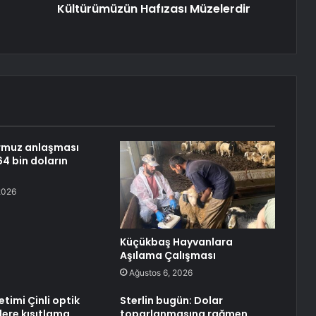
Kültürümüzün Hafızası Müzelerdir
rmuz anlaşması
4 bin doların
2026
Küçükbaş Hayvanlara
Aşılama Çalışması
Ağustos 6, 2026
timi Çinli optik
Sterlin bugün: Dolar
ilere kısıtlama
toparlanmasına rağmen