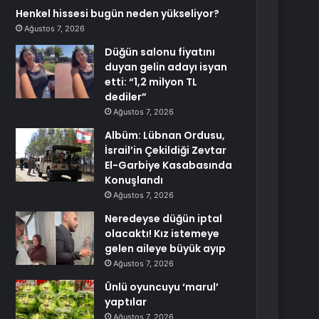
Henkel hissesi bugün neden yükseliyor?
Ağustos 7, 2026
Düğün salonu fiyatını
duyan gelin adayı isyan
etti: “1,2 milyon TL
dediler”
Ağustos 7, 2026
Albüm: Lübnan Ordusu,
İsrail’in Çekildiği Zevtar
El-Garbiye Kasabasında
Konuşlandı
Ağustos 7, 2026
Neredeyse düğün iptal
olacaktı! Kız istemeye
gelen aileye büyük ayıp
Ağustos 7, 2026
Ünlü oyuncuyu ‘marul’
yaptılar
Ağustos 7, 2026