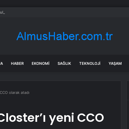
rulu elektrik üretim kapasitesi 4 milyar kilovatı aştı
FA
HABER
EKONOMI
SAĞLIK
TEKNOLOJI
YAŞAM
 CCO olarak atadı
loster’ı yeni CCO