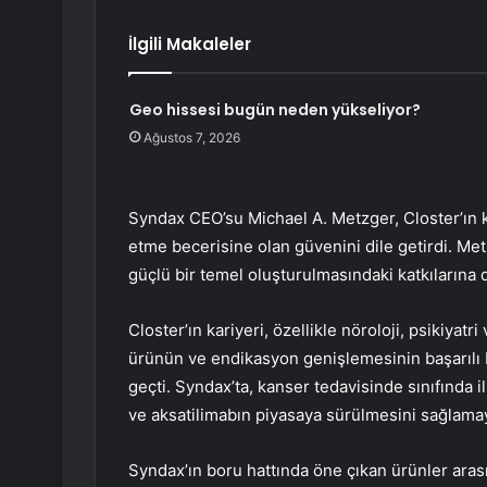
İlgili Makaleler
Geo hissesi bugün neden yükseliyor?
Ağustos 7, 2026
Syndax CEO’su Michael A. Metzger, Closter’ın kr
etme becerisine olan güvenini dile getirdi. Metz
güçlü bir temel oluşturulmasındaki katkılarına d
Closter’ın kariyeri, özellikle nöroloji, psikiyat
ürünün ve endikasyon genişlemesinin başarılı 
geçti. Syndax’ta, kanser tedavisinde sınıfında 
ve aksatilimabın piyasaya sürülmesini sağlamay
Syndax’ın boru hattında öne çıkan ürünler aras