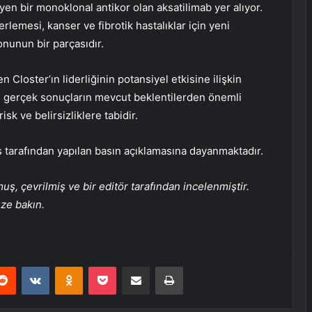
n bir monoklonal antikor olan aksatilimab yer alıyor.
rlemesi, kanser ve fibrotik hastalıklar için yeni
nunun bir parçasıdır.
Closter’ın liderliğinin potansiyel etkisine ilişkin
er, gerçek sonuçların mevcut beklentilerden önemli
sk ve belirsizliklere tabidir.
 tarafından yapılan basın açıklamasına dayanmaktadır.
, çevrilmiş ve bir editör tarafından incelenmiştir.
üze bakın.
erest
Reddit
VKontakte
Odnoklassniki
Pocket
E-Posta ile paylaş
Yazdır