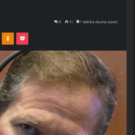
0
11
1 dakika okuma süresi
VKontakte
Odnoklassniki
Pocket