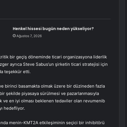
Henkel hissesi bugün neden yükseliyor?
Ağustos 7, 2026
itik bir geçiş döneminde ticari organizasyona liderlik
ger ayrıca Steve Sabus’un şirketin ticari stratejisi için
a teşekkür etti.
ri ve birinci basamakta olmak üzere bir düzineden fazla
bir şekilde piyasaya sürülmesi ve pazarlanmasıyla
ilk ve en iyi olması beklenen tedaviler olan revumenib
ı hedefliyor.
ında menin-KMT2A etkileşiminin seçici bir inhibitörü