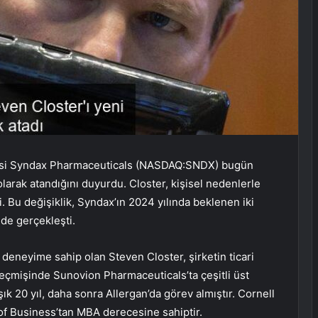
icisi Syndax Pharmaceuticals (NASDAQ:SNDX) bugün
olarak atandığını duyurdu. Closter, kişisel nedenlerle
 Bu değişiklik, Syndax’ın 2024 yılında beklenen iki
de gerçekleşti.
i deneyime sahip olan Steven Closter, şirketin ticari
Geçmişinde Sunovion Pharmaceuticals’ta çeşitli üst
ık 20 yıl, daha sonra Allergan’da görev almıştır. Cornell
of Business’tan MBA derecesine sahiptir.