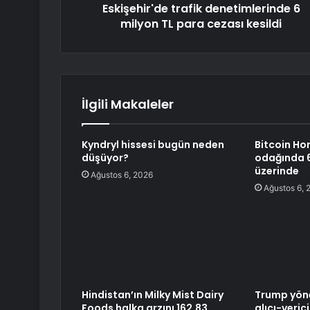
Eskişehir'de trafik denetimlerinde 6
milyon TL para cezası kesildi
İlgili Makaleler
Kyndryl hissesi bugün neden
Bitcoin Ho
düşüyor?
odağında 6
üzerinde
Ağustos 6, 2026
Ağustos 6, 
Hindistan’ın Milky Mist Dairy
Trump yöne
Foods halka arzını 162,83
alıcı-veric