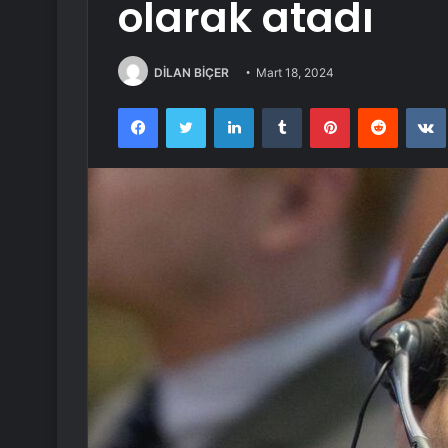
olarak atadı
DİLAN BİÇER
Mart 18, 2024
Facebook
Twitter
LinkedIn
Tumblr
Pinterest
Reddit