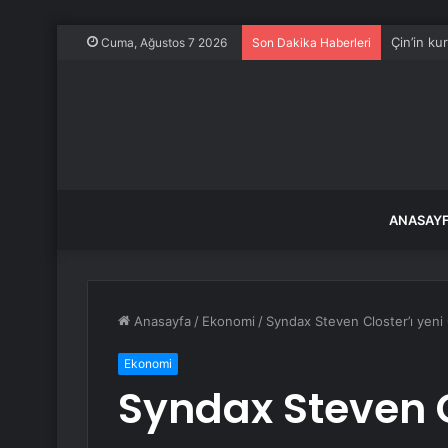
Çin’in ku
Cuma, Ağustos 7 2026
Son Dakika Haberleri
ANASAY
Anasayfa
/
Ekonomi
/
Syndax Steven Closter’ı yeni
Ekonomi
Syndax Steven C