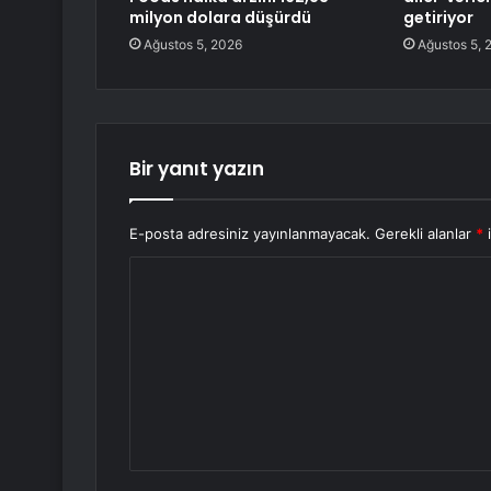
milyon dolara düşürdü
getiriyor
Ağustos 5, 2026
Ağustos 5, 
Bir yanıt yazın
E-posta adresiniz yayınlanmayacak.
Gerekli alanlar
*
i
Y
o
r
u
m
*