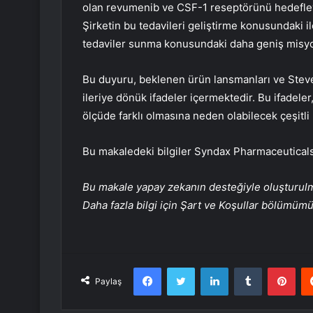
olan revumenib ve CSF-1 reseptörünü hedefleye
Şirketin bu tedavileri geliştirme konusundaki ile
tedaviler sunma konusundaki daha geniş misyo
Bu duyuru, beklenen ürün lansmanları ve Steven 
ileriye dönük ifadeler içermektedir. Bu ifadel
ölçüde farklı olmasına neden olabilecek çeşitli ri
Bu makaledeki bilgiler Syndax Pharmaceuticals
Bu makale yapay zekanın desteğiyle oluşturulmuş
Daha fazla bilgi için Şart ve Koşullar bölümüm
Facebook
Twitter
LinkedIn
Tumblr
Pint
Paylaş