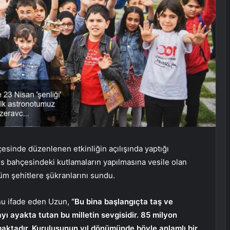
sinde düzenlenen etkinliğin açılışında yaptığı
 bahçesindeki kutlamaların yapılmasına vesile olan
tüm şehitlere şükranlarını sundu.
nu ifade eden Uzun,
“Bu bina başlangıçta taş ve
yı ayakta tutan bu milletin sevgisidir. 85 milyon
maktadır. Kuruluşunun yıl dönümünde böyle anlamlı bir