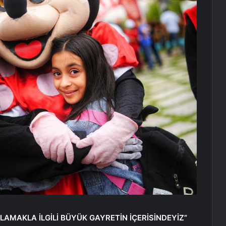
TLAMAKLA İLGİLİ BÜYÜK GAYRETİN İÇERİSİNDEYİZ”