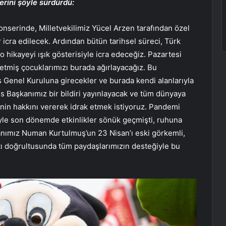
rini şöyle sürdürdü:
serinde, Milletvekilimiz Yücel Arzen tarafından özel
icra edilecek. Ardından bütün tarihsel süreci, Türk
o hikayeyi ışık gösterisiyle icra edeceğiz. Pazartesi
 etmiş çocuklarımızı burada ağırlayacağız. Bu
s Genel Kuruluna girecekler ve burada kendi alanlarıyla
is Başkanımız bir bildiri yayınlayacak ve tüm dünyaya
inin hakkını vererek idrak etmek istiyoruz. Pandemi
yle son dönemde etkinlikler sönük geçmişti, ruhuna
ımız Numan Kurtulmuş’un 23 Nisan’ı eski görkemli,
tı doğrultusunda tüm paydaşlarımızın desteğiyle bu