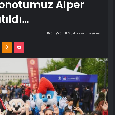
tronotumuz Alper
tıldı…
0
3
3 dakika okuma süresi
VKontakte
Odnoklassniki
Pocket