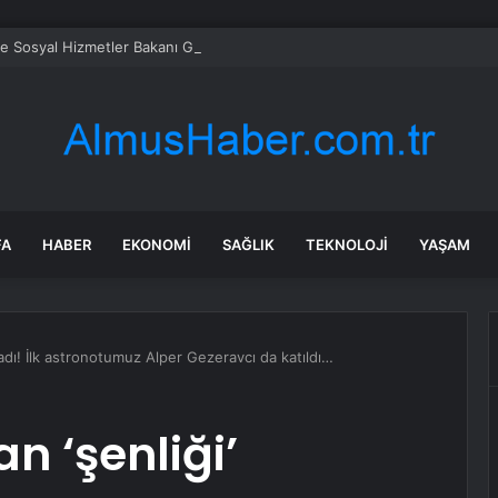
ve Sosyal Hizmetler Bakanı Göktaş: “Aile kurmak, sevgi, sadakat ve sorum
FA
HABER
EKONOMI
SAĞLIK
TEKNOLOJI
YAŞAM
adı! İlk astronotumuz Alper Gezeravcı da katıldı…
n ‘şenliği’