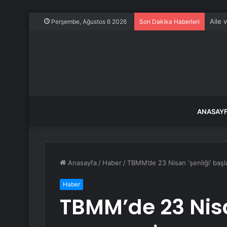
Aile 
Perşembe, Ağustos 6 2026
Son Dakika Haberleri
ANASAY
Anasayfa
/
Haber
/
TBMM’de 23 Nisan ‘şenliği’ başl
Haber
TBMM’de 23 Nisa