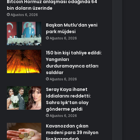
Bitcoin Hormuz anlaşması odağında 64
bin doların üzerinde
Ağustos 6, 2026
Başkan Mutlu’dan yeni
park müjdesi
Ağustos 6, 2026
150 bin kişi tahliye edildi:
Yangınları
durduramayınca atları
saldılar
Ağustos 6, 2026
Seray Kaya ihanet
iddialarını reddetti:
Sahra Işık’tan olay
gönderme geldi
Ağustos 6, 2026
Kavanozdan çıkan
madeni para 39 milyon
lira kazandırdı