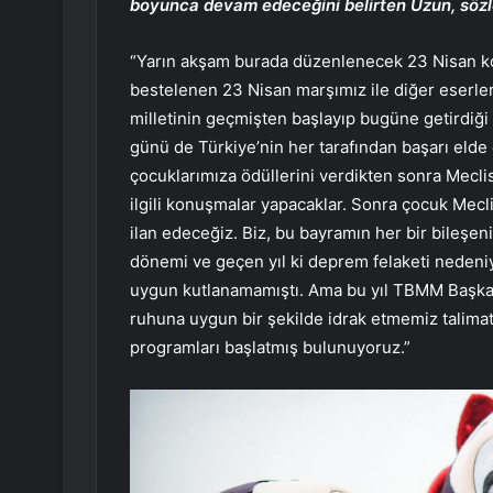
boyunca devam edeceğini belirten Uzun, sözle
“Yarın akşam burada düzenlenecek 23 Nisan kon
bestelenen 23 Nisan marşımız ile diğer eserler 
milletinin geçmişten başlayıp bugüne getirdiği 
günü de Türkiye’nin her tarafından başarı elde
çocuklarımıza ödüllerini verdikten sonra Mecli
ilgili konuşmalar yapacaklar. Sonra çocuk Mecl
ilan edeceğiz. Biz, bu bayramın her bir bileşen
dönemi ve geçen yıl ki deprem felaketi nedeni
uygun kutlanamamıştı. Ama bu yıl TBMM Başkan
ruhuna uygun bir şekilde idrak etmemiz talima
programları başlatmış bulunuyoruz.”