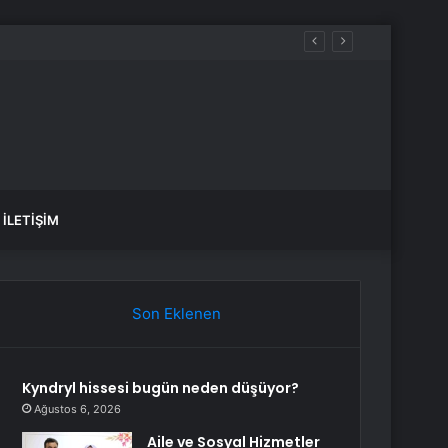
luluk üstüne yeni bir hayat kurmaktır”
İLETIŞIM
Son Eklenen
Kyndryl hissesi bugün neden düşüyor?
Ağustos 6, 2026
Aile ve Sosyal Hizmetler