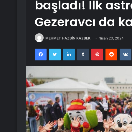
başladı! İlk as
Gezeravcı da ka
MEHMET HAZBİN KAZBEK
Nisan 20, 2024
Facebook
Twitter
LinkedIn
Tumblr
Pinterest
Reddit