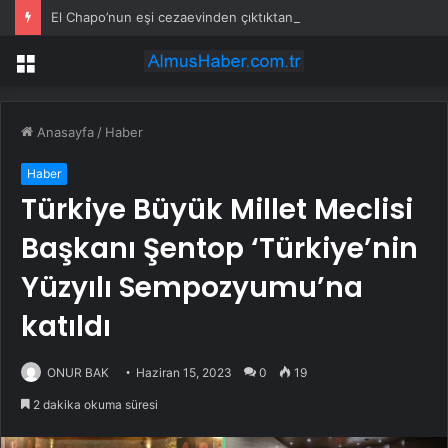
El Chapo’nun eşi cezaevinden çıktıktan sonra fenomene dönüştü
Menü
Anasayfa
/
Haber
Haber
Türkiye Büyük Millet Meclisi
Başkanı Şentop ‘Türkiye’nin
Yüzyılı Sempozyumu’na
katıldı
ONUR BAK
Haziran 15, 2023
0
19
2 dakika okuma süresi