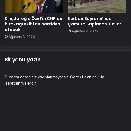
Kılıçdaroğlu Özel’in CHP’de
Kurban Bayramı’nda
bıraktığı ekibi de partiden
Çamura Saplanan TIR’lar
atacak
Ağustos 8, 2026
Ağustos 8, 2026
Bir yanıt yazın
E-posta adresiniz yayınlanmayacak.
Gerekli alanlar
*
ile
işaretlenmişlerdir
Y
o
r
u
m