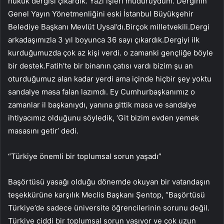
hukuk dergisi çıkardık. Yazı işleri müdürüydüm. Derginin
Genel Yayın Yönetmenliğini eski İstanbul Büyükşehir
Belediye Başkanı Mevlüt Uysal’dı.Birçok milletvekili.Dergi
arkadaşımızla 3 yıl boyunca 36 sayı çıkardık.Dergiyi ilk
kurduğumuzda çok az kişi verdi. o zamanki gençliğe böyle
bir destek.Fatih’te bir binanın çatısı vardı bizim şu an
oturduğumuz alan kadar yerdi ama içinde hiçbir şey yoktu
sandalye masa falan lazımdı. Ey Cumhurbaşkanımız o
zamanlar il başkanıydı, yanına gittik masa ve sandalye
ihtiyacımız olduğunu söyledik, ‘Git bizim evden yemek
masasını getir’ dedi.
“Türkiye önemli bir toplumsal sorun yaşadı”
Başörtüsü yasağı olduğu dönemde okuyan bir vatandaşın
teşekkürüne karşılık Meclis Başkanı Şentop, “Başörtüsü
Türkiye’de sadece üniversite öğrencilerinin sorunu değil.
Türkiye ciddi bir toplumsal sorun yaşıyor ve çok uzun