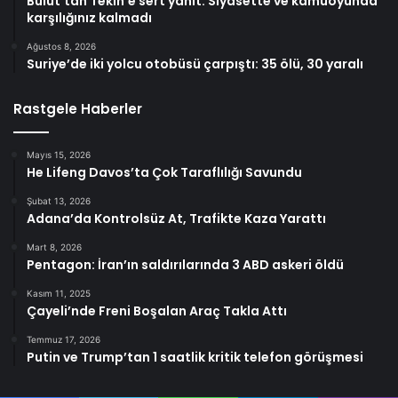
Bulut’tan Tekin’e sert yanıt: Siyasette ve kamuoyunda
karşılığınız kalmadı
Ağustos 8, 2026
Suriye’de iki yolcu otobüsü çarpıştı: 35 ölü, 30 yaralı
Rastgele Haberler
Mayıs 15, 2026
He Lifeng Davos’ta Çok Taraflılığı Savundu
Şubat 13, 2026
Adana’da Kontrolsüz At, Trafikte Kaza Yarattı
Mart 8, 2026
Pentagon: İran’ın saldırılarında 3 ABD askeri öldü
Kasım 11, 2025
Çayeli’nde Freni Boşalan Araç Takla Attı
Temmuz 17, 2026
Putin ve Trump’tan 1 saatlik kritik telefon görüşmesi