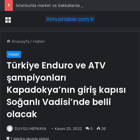
İstanbul’da market ve bakkallarda yeni uygulama devreye girdi
Menü
Anasayfa
/
Haber
Haber
Türkiye Enduro ve ATV
şampiyonları
Kapadokya’nın giriş kapısı
Soğanlı Vadisi’nde belli
olacak
DUYGU HEPKAYA
Kasım 20, 2022
0
26
1 dakika okuma süresi