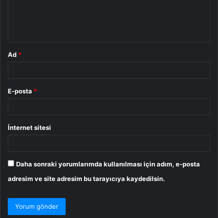
m
*
Ad
*
E-posta
*
İnternet sitesi
Daha sonraki yorumlarımda kullanılması için adım, e-posta
adresim ve site adresim bu tarayıcıya kaydedilsin.