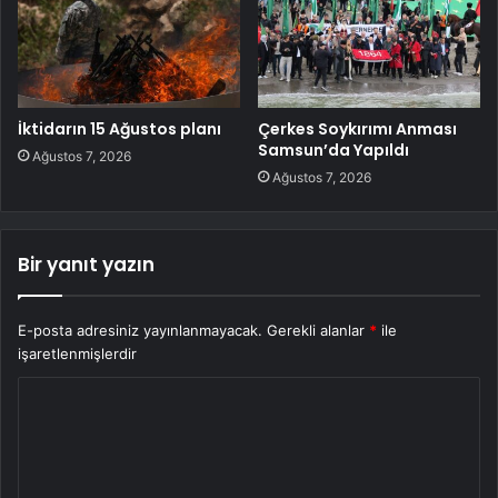
İktidarın 15 Ağustos planı
Çerkes Soykırımı Anması
Samsun’da Yapıldı
Ağustos 7, 2026
Ağustos 7, 2026
Bir yanıt yazın
E-posta adresiniz yayınlanmayacak.
Gerekli alanlar
*
ile
işaretlenmişlerdir
Y
o
r
u