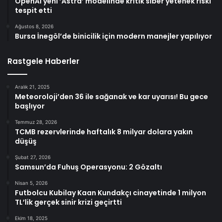
OpenAI yeni ’Astra’ modelinde kritik siber yetenek riski
tespit etti
Ağustos 8, 2026
Bursa İnegöl’de binicilik için modern manejler yapılıyor
Rastgele Haberler
Aralık 21, 2025
Meteoroloji’den 36 ile sağanak ve kar uyarısı! Bu gece
başlıyor
Temmuz 28, 2026
TCMB rezervlerinde haftalık 8 milyar dolara yakın
düşüş
Şubat 27, 2026
Samsun’da Fuhuş Operasyonu: 2 Gözaltı
Nisan 5, 2026
Futbolcu Kubilay Kaan Kundakçı cinayetinde 1 milyon
TL’lik gerçek sinir krizi geçirtti
Ekim 18, 2025