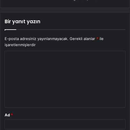
Bir yanıt yazın
E-posta adresiniz yayınlanmayacak.
Gerekli alanlar
*
ile
işaretlenmişlerdir
Y
o
r
u
m
*
Ad
*