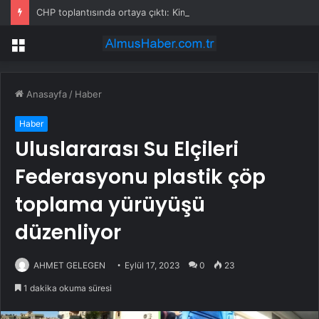
CHP toplantısında ortaya çıktı: Kim bu siyah ceketli genç?
Menü
Anasayfa
/
Haber
Haber
Uluslararası Su Elçileri
Federasyonu plastik çöp
toplama yürüyüşü
düzenliyor
AHMET GELEGEN
Eylül 17, 2023
0
23
1 dakika okuma süresi