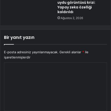
uydu görüntüsü krizi:
Yapay zeka özelliği
kaldırıldı
Ağustos 2, 2026
Bir yanıt yazın
E-posta adresiniz yayınlanmayacak.
Gerekli alanlar
*
ile
işaretlenmişlerdir
Y
o
r
u
m
*