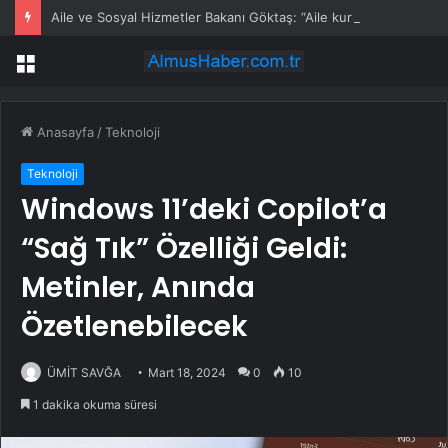
Aile ve Sosyal Hizmetler Bakanı Göktaş: “Aile kurmak, sevgi, sadakat ve sorumluluk üstüne yeni bir hayat kurmaktır”
Menü
Anasayfa
/
Teknoloji
Teknoloji
Windows 11’deki Copilot’a
“Sağ Tık” Özelliği Geldi:
Metinler, Anında
Özetlenebilecek
ÜMİT SAVĞA
Mart 18, 2024
0
10
1 dakika okuma süresi