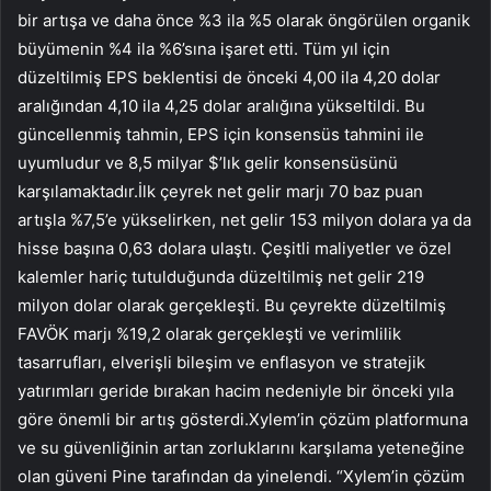
bir artışa ve daha önce %3 ila %5 olarak öngörülen organik
büyümenin %4 ila %6’sına işaret etti. Tüm yıl için
düzeltilmiş EPS beklentisi de önceki 4,00 ila 4,20 dolar
aralığından 4,10 ila 4,25 dolar aralığına yükseltildi. Bu
güncellenmiş tahmin, EPS için konsensüs tahmini ile
uyumludur ve 8,5 milyar $’lık gelir konsensüsünü
karşılamaktadır.İlk çeyrek net gelir marjı 70 baz puan
artışla %7,5’e yükselirken, net gelir 153 milyon dolara ya da
hisse başına 0,63 dolara ulaştı. Çeşitli maliyetler ve özel
kalemler hariç tutulduğunda düzeltilmiş net gelir 219
milyon dolar olarak gerçekleşti. Bu çeyrekte düzeltilmiş
FAVÖK marjı %19,2 olarak gerçekleşti ve verimlilik
tasarrufları, elverişli bileşim ve enflasyon ve stratejik
yatırımları geride bırakan hacim nedeniyle bir önceki yıla
göre önemli bir artış gösterdi.Xylem’in çözüm platformuna
ve su güvenliğinin artan zorluklarını karşılama yeteneğine
olan güveni Pine tarafından da yinelendi. “Xylem’in çözüm