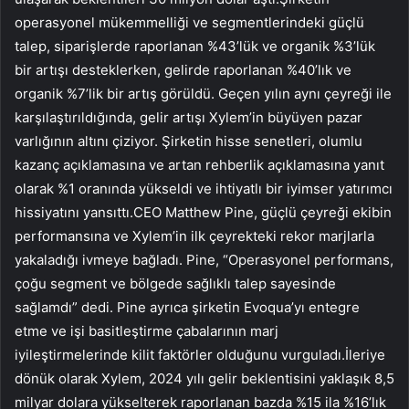
operasyonel mükemmelliği ve segmentlerindeki güçlü
talep, siparişlerde raporlanan %43’lük ve organik %3’lük
bir artışı desteklerken, gelirde raporlanan %40’lık ve
organik %7’lik bir artış görüldü. Geçen yılın aynı çeyreği ile
karşılaştırıldığında, gelir artışı Xylem’in büyüyen pazar
varlığının altını çiziyor. Şirketin hisse senetleri, olumlu
kazanç açıklamasına ve artan rehberlik açıklamasına yanıt
olarak %1 oranında yükseldi ve ihtiyatlı bir iyimser yatırımcı
hissiyatını yansıttı.CEO Matthew Pine, güçlü çeyreği ekibin
performansına ve Xylem’in ilk çeyrekteki rekor marjlarla
yakaladığı ivmeye bağladı. Pine, “Operasyonel performans,
çoğu segment ve bölgede sağlıklı talep sayesinde
sağlamdı” dedi. Pine ayrıca şirketin Evoqua’yı entegre
etme ve işi basitleştirme çabalarının marj
iyileştirmelerinde kilit faktörler olduğunu vurguladı.İleriye
dönük olarak Xylem, 2024 yılı gelir beklentisini yaklaşık 8,5
milyar dolara yükselterek raporlanan bazda %15 ila %16’lık