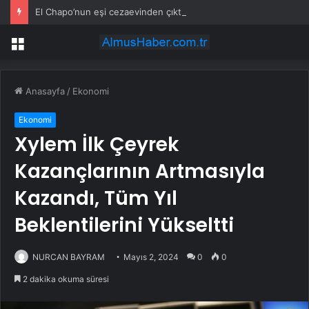
El Chapo’nun eşi cezaevinden çıktıktan sonra fenomene dönüştü
Menü
Anasayfa
/
Ekonomi
Ekonomi
Xylem İlk Çeyrek
Kazançlarının Artmasıyla
Kazandı, Tüm Yıl
Beklentilerini Yükseltti
NURCAN BAYRAM
Mayıs 2, 2024
0
0
2 dakika okuma süresi