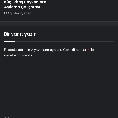
Küçükbaş Hayvanlara
Aşılama Çalışması
Ağustos 6, 2026
Bir yanıt yazın
E-posta adresiniz yayınlanmayacak.
Gerekli alanlar
*
ile
işaretlenmişlerdir
Y
o
r
u
m
*