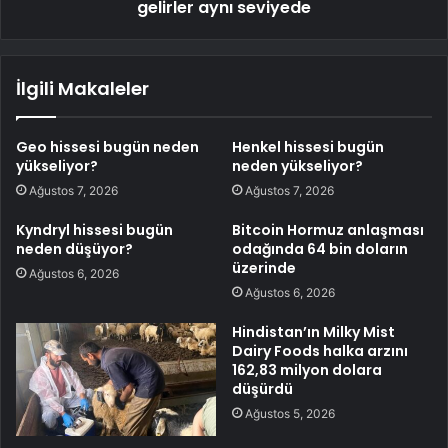
gelirler aynı seviyede
İlgili Makaleler
Geo hissesi bugün neden
Henkel hissesi bugün
yükseliyor?
neden yükseliyor?
Ağustos 7, 2026
Ağustos 7, 2026
Kyndryl hissesi bugün
Bitcoin Hormuz anlaşması
neden düşüyor?
odağında 64 bin doların
üzerinde
Ağustos 6, 2026
Ağustos 6, 2026
Hindistan’ın Milky Mist
Dairy Foods halka arzını
162,83 milyon dolara
düşürdü
Ağustos 5, 2026