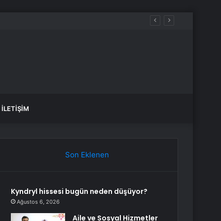
luluk üstüne yeni bir hayat kurmaktır”
İLETIŞIM
Son Eklenen
Kyndryl hissesi bugün neden düşüyor?
Ağustos 6, 2026
Aile ve Sosyal Hizmetler