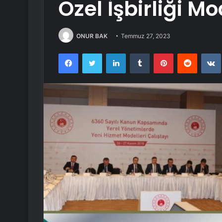
Özel İşbirliği Mo
ONUR BAK
Temmuz 27, 2023
Facebook
Twitter
LinkedIn
Tumblr
Pinterest
Reddit