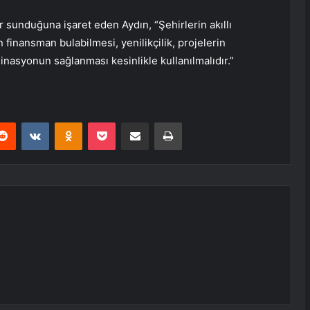
r sunduğuna işaret eden Aydın, “Şehirlerin akıllı
 finansman bulabilmesi, yenilikçilik, projelerin
inasyonun sağlanması kesinlikle kullanılmalıdır.”
erest
Reddit
VKontakte
Odnoklassniki
Pocket
E-Posta ile paylaş
Yazdır