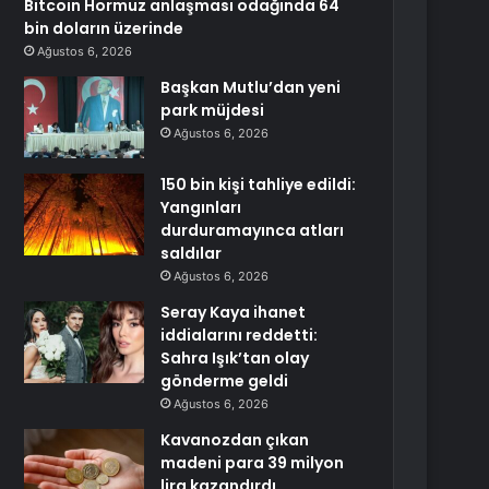
Bitcoin Hormuz anlaşması odağında 64
bin doların üzerinde
Ağustos 6, 2026
Başkan Mutlu’dan yeni
park müjdesi
Ağustos 6, 2026
150 bin kişi tahliye edildi:
Yangınları
durduramayınca atları
saldılar
Ağustos 6, 2026
Seray Kaya ihanet
iddialarını reddetti:
Sahra Işık’tan olay
gönderme geldi
Ağustos 6, 2026
Kavanozdan çıkan
madeni para 39 milyon
lira kazandırdı