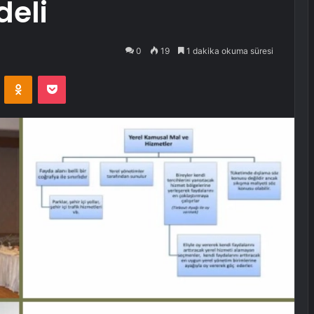
deli
0
19
1 dakika okuma süresi
VKontakte
Odnoklassniki
Pocket