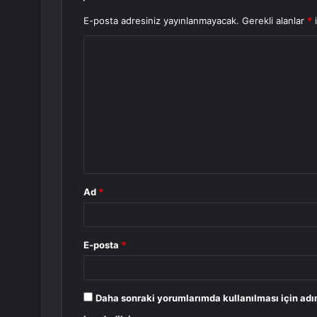
E-posta adresiniz yayınlanmayacak.
Gerekli alanlar
*
i
Y
o
r
u
m
*
Ad
*
E-posta
*
Daha sonraki yorumlarımda kullanılması için adı