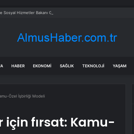
ve Sosyal Hizmetler Bakanı Göktaş: “Aile kurmak, sevgi, sadakat ve sorum
FA
HABER
EKONOMI
SAĞLIK
TEKNOLOJI
YAŞAM
Kamu-Özel İşbirliği Modeli
 için fırsat: Kamu-