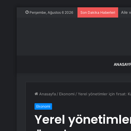
Aile 
Perşembe, Ağustos 6 2026
Son Dakika Haberleri
ANASAY
Anasayfa
/
Ekonomi
/
Yerel yönetimler için fırsat: 
Ekonomi
Yerel yönetimler