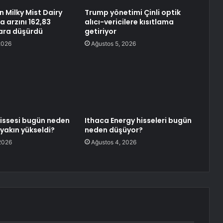
n Milky Mist Dairy
Trump yönetimi Çinli optik
a arzını 162,83
alıcı-vericilere kısıtlama
ara düşürdü
getiriyor
2026
Ağustos 5, 2026
hissesi bugün neden
Ithaca Energy hisseleri bugün
 yakın yükseldi?
neden düşüyor?
2026
Ağustos 4, 2026