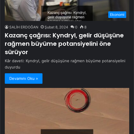
Ekonomi
SALİH ERDOĞAN
Şubat 8, 2024
0
8
Kazanç çağrısı: Kyndryl, gelir düşüşüne
rağmen büyüme potansiyelini öne
sürüyor
Kâr daveti: Kyndryl, gelir düşüşüne rağmen büyüme potansiyelini
duyurdu
Devamını Oku »