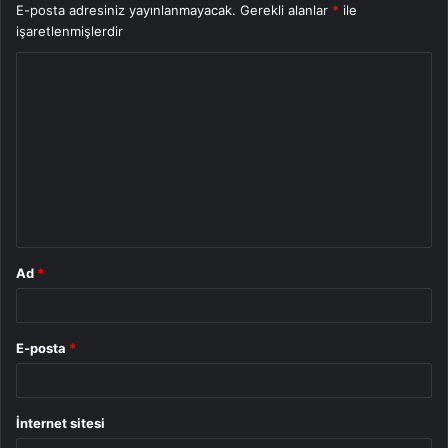
E-posta adresiniz yayınlanmayacak.
Gerekli alanlar
*
ile
işaretlenmişlerdir
Y
o
r
u
m
*
Ad
*
E-posta
*
İnternet sitesi