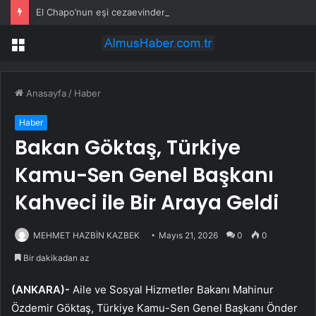
El Chapo’nun eşi cezaevinden çıktıktan sonra fenomene dönüştü
Menü
Anasayfa
/
Haber
Haber
Bakan Göktaş, Türkiye
Kamu-Sen Genel Başkanı
Kahveci ile Bir Araya Geldi
MEHMET HAZBİN KAZBEK
Mayıs 21, 2026
0
0
Bir dakikadan az
(ANKARA)-
Aile ve Sosyal Hizmetler Bakanı Mahinur
Özdemir Göktaş, Türkiye Kamu-Sen Genel Başkanı Önder