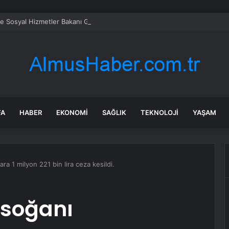
ve Sosyal Hizmetler Bakanı Göktaş: “Aile kurmak, sevgi, sadakat ve sorum
FA
HABER
EKONOMI
SAĞLIK
TEKNOLOJI
YAŞAM
ra 1 milyon 221 bin lira ceza kesildi.
 soğanı