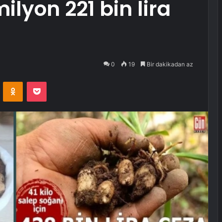
ilyon 221 bin lira
0
19
Bir dakikadan az
VKontakte
Odnoklassniki
Pocket