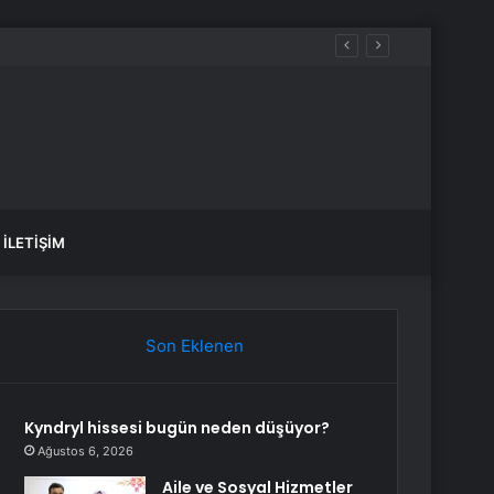
luluk üstüne yeni bir hayat kurmaktır”
İLETIŞIM
Son Eklenen
Kyndryl hissesi bugün neden düşüyor?
Ağustos 6, 2026
Aile ve Sosyal Hizmetler