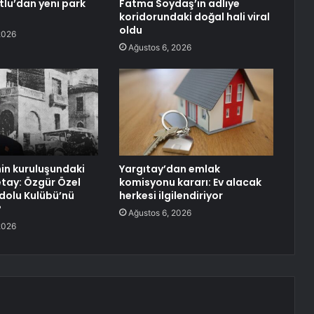
lu’dan yeni park
Fatma Soydaş’ın adliye
koridorundaki doğal hali viral
oldu
2026
Ağustos 6, 2026
nin kuruluşundaki
Yargıtay’dan emlak
detay: Özgür Özel
komisyonu kararı: Ev alacak
dolu Kulübü’nü
herkesi ilgilendiriyor
?
Ağustos 6, 2026
2026