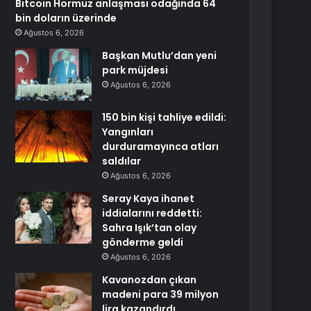
Bitcoin Hormuz anlaşması odağında 64
bin doların üzerinde
Ağustos 6, 2026
Başkan Mutlu’dan yeni
park müjdesi
Ağustos 6, 2026
150 bin kişi tahliye edildi:
Yangınları
durduramayınca atları
saldılar
Ağustos 6, 2026
Seray Kaya ihanet
iddialarını reddetti:
Sahra Işık’tan olay
gönderme geldi
Ağustos 6, 2026
Kavanozdan çıkan
madeni para 39 milyon
lira kazandırdı