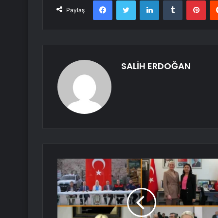
Facebook
Twitter
LinkedIn
Tumblr
Pint
Paylaş
SALİH ERDOĞAN