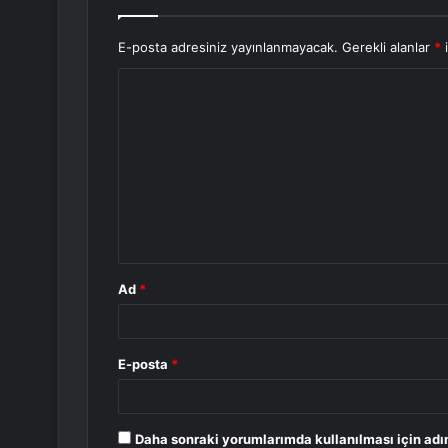
E-posta adresiniz yayınlanmayacak.
Gerekli alanlar
*
i
Y
o
r
u
m
*
Ad
*
E-posta
*
Daha sonraki yorumlarımda kullanılması için adı