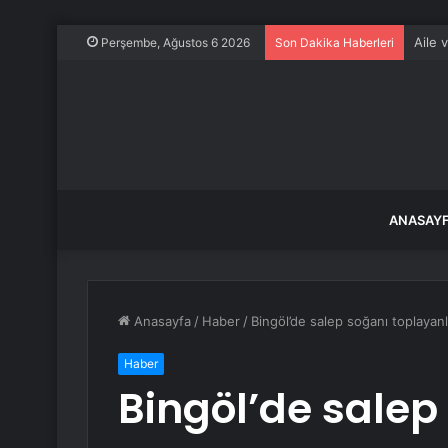
Aile 
Perşembe, Ağustos 6 2026
Son Dakika Haberleri
ANASAY
Anasayfa
/
Haber
/
Bingöl’de salep soğanı toplayanla
Haber
Bingöl’de salep