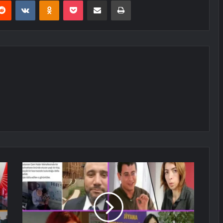
erest
Reddit
VKontakte
Odnoklassniki
Pocket
E-Posta ile paylaş
Yazdır