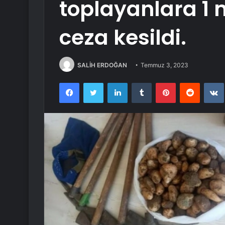
toplayanlara 1 m
ceza kesildi.
SALİH ERDOĞAN
Temmuz 3, 2023
Facebook
Twitter
LinkedIn
Tumblr
Pinterest
Reddit