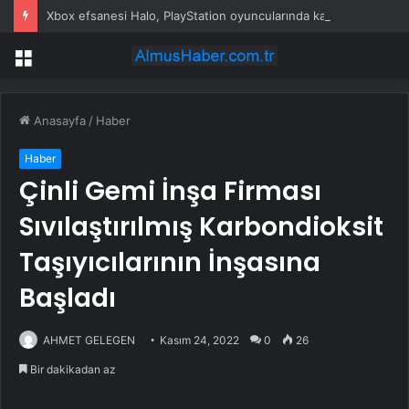
Xbox efsanesi Halo, PlayStation oyuncularında karşılık bulmadı
Menü
Anasayfa
/
Haber
Haber
Çinli Gemi İnşa Firması
Sıvılaştırılmış Karbondioksit
Taşıyıcılarının İnşasına
Başladı
AHMET GELEGEN
Kasım 24, 2022
0
26
Bir dakikadan az