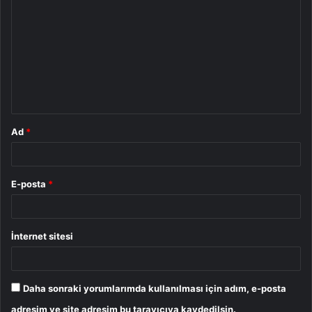
o
r
u
m
*
Ad
*
E-posta
*
İnternet sitesi
Daha sonraki yorumlarımda kullanılması için adım, e-posta
adresim ve site adresim bu tarayıcıya kaydedilsin.