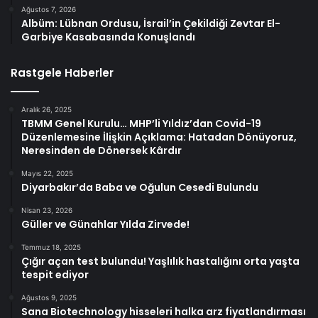
Ağustos 7, 2026
Albüm: Lübnan Ordusu, İsrail’in Çekildiği Zevtar El-
Garbiye Kasabasında Konuşlandı
Rastgele Haberler
Aralık 26, 2025
TBMM Genel Kurulu… MHP’li Yıldız’dan Covid-19
Düzenlemesine İlişkin Açıklama: Hatadan Dönüyoruz,
Neresinden de Dönersek Kârdır
Mayıs 22, 2025
Diyarbakır’da Baba ve Oğulun Cesedi Bulundu
Nisan 23, 2026
Güller ve Günahlar Yılda Zirvede!
Temmuz 18, 2025
Çığır açan test bulundu! Yaşlılık hastalığını orta yaşta
tespit ediyor
Ağustos 9, 2025
Sana Biotechnology hisseleri halka arz fiyatlandırması