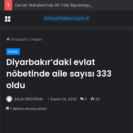
Cerrah Mahallesi’nde 60 Yıllık Bayramlaşma Geleneği
Menü
Anasayfa
/
Haber
Haber
Diyarbakır’daki evlat
nöbetinde aile sayısı 333
oldu
SALİH ERDOĞAN
Kasım 24, 2022
0
30
1 dakika okuma süresi