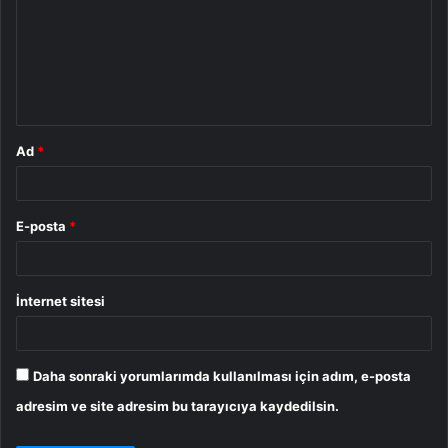
r
u
m
*
Ad
*
E-posta
*
İnternet sitesi
Daha sonraki yorumlarımda kullanılması için adım, e-posta
adresim ve site adresim bu tarayıcıya kaydedilsin.