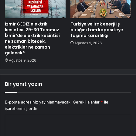
İzmir GEDİZ elektrik
Türkiye ve Irak enerji iş
kesintisi! 29-30 Temmuz
birliğini tam kapasiteye
İzmir’de elektrik kesintisi
taşıma kararlılığı
ne zaman bitecek,
Ağustos 9, 2026
elektrikler ne zaman
gelecek?
Ağustos 9, 2026
Bir yanıt yazın
E-posta adresiniz yayınlanmayacak.
Gerekli alanlar
*
ile
işaretlenmişlerdir
Y
o