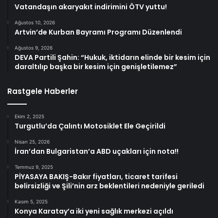
Vatandaşın akaryakıt indirimini ÖTV yuttu!
Ağustos 10, 2026
Artvin’de Kurban Bayramı Programı Düzenlendi
Ağustos 9, 2026
DEVA Partili Şahin: “Hukuk, iktidarın elinde bir kesim için
daraltılıp başka bir kesim için genişletilemez”
Rastgele Haberler
Ekim 2, 2025
Turgutlu’da Çalıntı Motosiklet Ele Geçirildi
Nisan 25, 2026
İran’dan Bulgaristan’a ABD uçakları için nota!!
Temmuz 9, 2025
PİYASAYA BAKIŞ-Bakır fiyatları, ticaret tarifesi
belirsizliği ve Şili’nin arz beklentileri nedeniyle geriledi
Kasım 5, 2025
Konya Karatay’a iki yeni sağlık merkezi açıldı