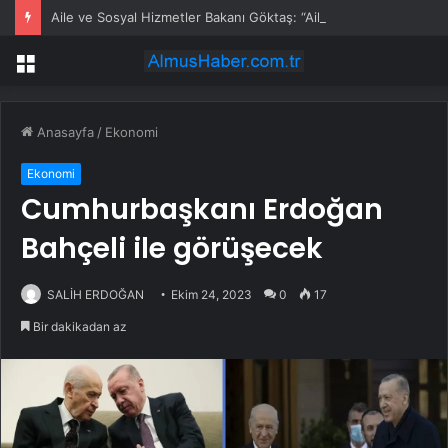
Aile ve Sosyal Hizmetler Bakanı Göktaş: “Aile kurmak, sevgi, sadakat ve sorumluluk üstüne yeni bir hayat kurmaktır”
Menü
Anasayfa
/
Ekonomi
Ekonomi
Cumhurbaşkanı Erdoğan
Bahçeli ile görüşecek
SALİH ERDOĞAN
Ekim 24, 2023
0
17
Bir dakikadan az