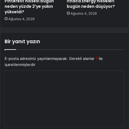
Pinterest hissesi bugün
Ithaca Energy hisseleri
neden yüzde 2’ye yakın
bugün neden düşüyor?
yükseldi?
Ağustos 4, 2026
Ağustos 4, 2026
Bir yanıt yazın
E-posta adresiniz yayınlanmayacak.
Gerekli alanlar
*
ile
işaretlenmişlerdir
Y
o
r
u
m
*