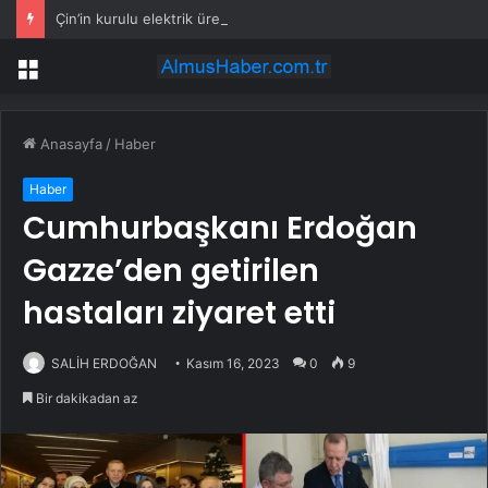
Çin’in kurulu elektrik üretim kapasitesi 4 milyar kilovatı aştı
Menü
Anasayfa
/
Haber
Haber
Cumhurbaşkanı Erdoğan
Gazze’den getirilen
hastaları ziyaret etti
SALİH ERDOĞAN
Kasım 16, 2023
0
9
Bir dakikadan az