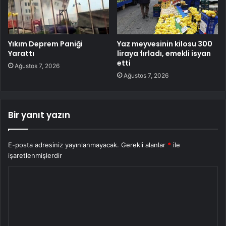
Yıkım Deprem Paniği
Yaz meyvesinin kilosu 300
Yarattı
liraya fırladı, emekli isyan
etti
Ağustos 7, 2026
Ağustos 7, 2026
Bir yanıt yazın
E-posta adresiniz yayınlanmayacak.
Gerekli alanlar
*
ile
işaretlenmişlerdir
Y
o
r
u