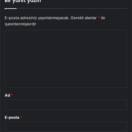
Bir yanıt yazın
E-posta adresiniz yayınlanmayacak.
Gerekli alanlar
*
ile
işaretlenmişlerdir
Y
o
r
u
m
*
Ad
*
E-posta
*