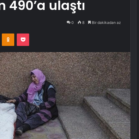
n 490’a ulaştı
0
8
Bir dakikadan az
VKontakte
Odnoklassniki
Pocket