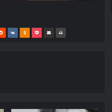
erest
Reddit
VKontakte
Odnoklassniki
Pocket
E-Posta ile paylaş
Yazdır