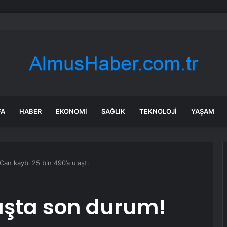
bul’da market ve bakkallarda yeni uygulama devreye girdi
FA
HABER
EKONOMI
SAĞLIK
TEKNOLOJI
YAŞAM
an kaybı 25 bin 490’a ulaştı
aşta son durum!