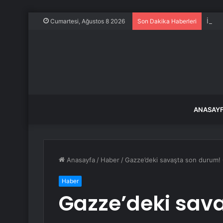
İstan
Cumartesi, Ağustos 8 2026
Son Dakika Haberleri
ANASAY
Anasayfa
/
Haber
/
Gazze’deki savaşta son durum! C
Haber
Gazze’deki sav