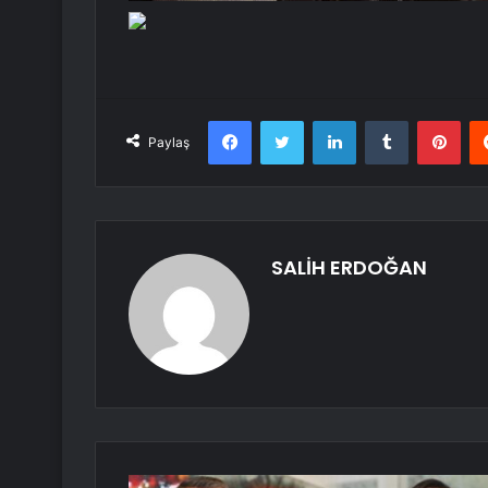
Facebook
Twitter
LinkedIn
Tumblr
Pint
Paylaş
SALİH ERDOĞAN