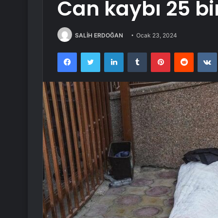
Can kaybı 25 bi
SALİH ERDOĞAN
Ocak 23, 2024
Facebook
Twitter
LinkedIn
Tumblr
Pinterest
Reddit