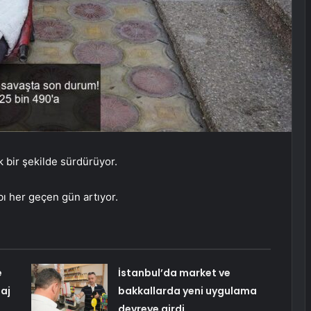
ik bir şekilde sürdürüyor.
ybı her geçen gün artıyor.
e
İstanbul’da market ve
aj
bakkallarda yeni uygulama
devreye girdi