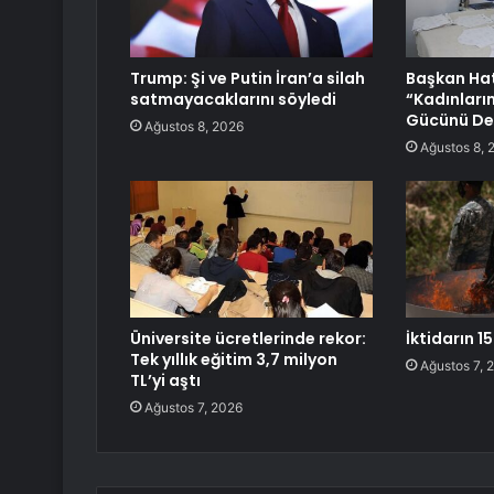
Trump: Şi ve Putin İran’a silah
Başkan Ha
satmayacaklarını söyledi
“Kadınları
Gücünü Des
Ağustos 8, 2026
Ağustos 8, 
Üniversite ücretlerinde rekor:
İktidarın 1
Tek yıllık eğitim 3,7 milyon
Ağustos 7, 
TL’yi aştı
Ağustos 7, 2026