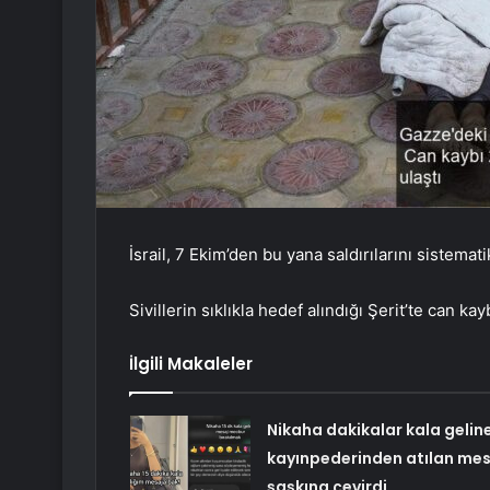
İsrail, 7 Ekim’den bu yana saldırılarını sistemat
Sivillerin sıklıkla hedef alındığı Şerit’te can ka
İlgili Makaleler
Nikaha dakikalar kala gelin
kayınpederinden atılan mes
şaşkına çevirdi