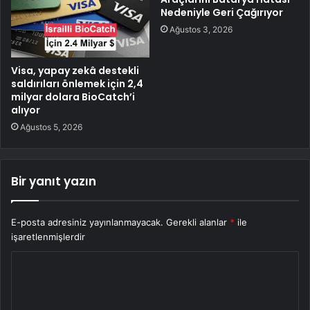
Nedeniyle Geri Çağırıyor
Ağustos 3, 2026
Visa, yapay zekâ destekli
saldırıları önlemek için 2,4
milyar dolara BioCatch’i
alıyor
Ağustos 5, 2026
Bir yanıt yazın
E-posta adresiniz yayınlanmayacak.
Gerekli alanlar
*
ile
işaretlenmişlerdir
Y
o
r