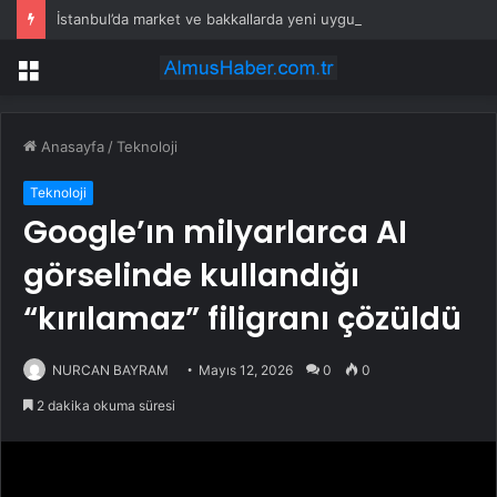
İstanbul’da market ve bakkallarda yeni uygulama devreye girdi
Menü
Anasayfa
/
Teknoloji
Teknoloji
Google’ın milyarlarca AI
görselinde kullandığı
“kırılamaz” filigranı çözüldü
NURCAN BAYRAM
Mayıs 12, 2026
0
0
2 dakika okuma süresi