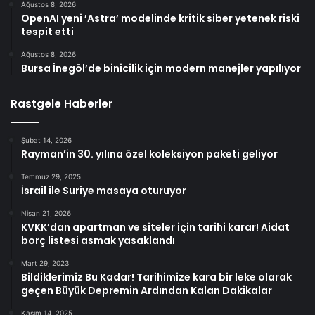
Ağustos 8, 2026
OpenAI yeni ’Astra’ modelinde kritik siber yetenek riski
tespit etti
Ağustos 8, 2026
Bursa İnegöl’de binicilik için modern manejler yapılıyor
Rastgele Haberler
Şubat 14, 2026
Rayman’in 30. yılına özel koleksiyon paketi geliyor
Temmuz 29, 2025
İsrail ile Suriye masaya oturuyor
Nisan 21, 2026
KVKK’dan apartman ve siteler için tarihi karar! Aidat
borç listesi asmak yasaklandı
Mart 29, 2023
Bildiklerimiz Bu Kadar! Tarihimize kara bir leke olarak
geçen Büyük Depremin Ardından Kalan Dakikalar
Kasım 14, 2025