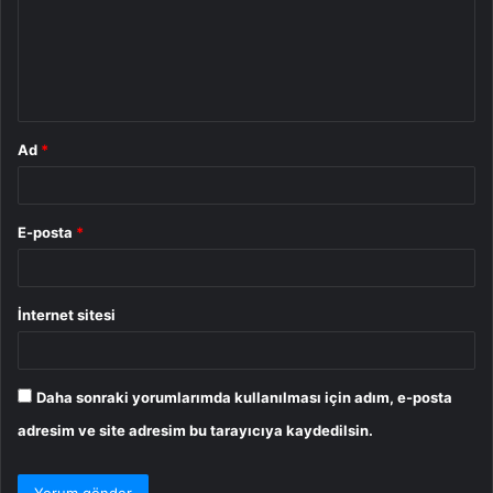
u
m
*
Ad
*
E-posta
*
İnternet sitesi
Daha sonraki yorumlarımda kullanılması için adım, e-posta
adresim ve site adresim bu tarayıcıya kaydedilsin.