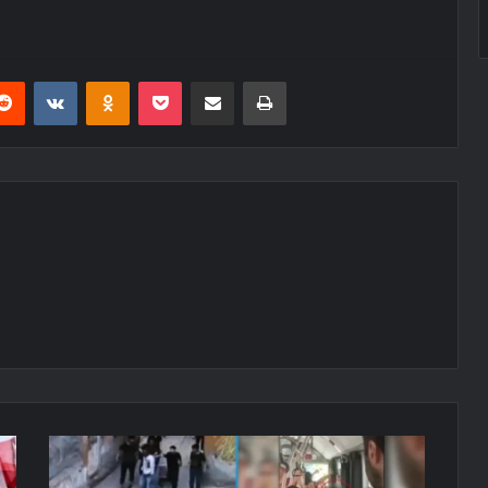
erest
Reddit
VKontakte
Odnoklassniki
Pocket
E-Posta ile paylaş
Yazdır