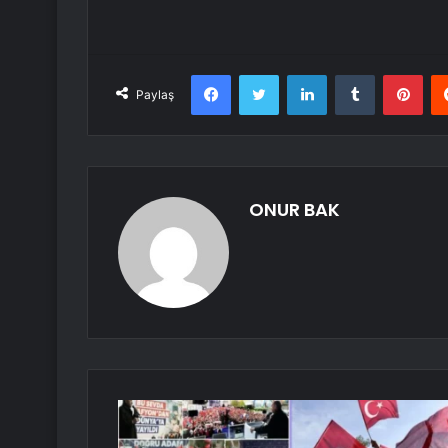
Facebook
Twitter
LinkedIn
Tumblr
Pint
Paylaş
ONUR BAK