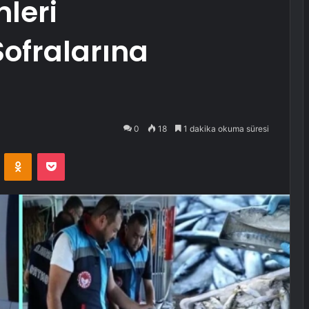
leri
ofralarına
0
18
1 dakika okuma süresi
VKontakte
Odnoklassniki
Pocket