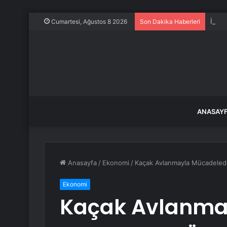
İstan
Cumartesi, Ağustos 8 2026
Son Dakika Haberleri
ANASAY
Anasayfa
/
Ekonomi
/
Kaçak Avlanmayla Mücadelede 
Ekonomi
Kaçak Avlanma