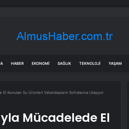
bul’da market ve bakkallarda yeni uygulama devreye girdi
FA
HABER
EKONOMI
SAĞLIK
TEKNOLOJI
YAŞAM
El Konulan Su Ürünleri Vatandaşların Sofralarına Ulaşıyor
yla Mücadelede El