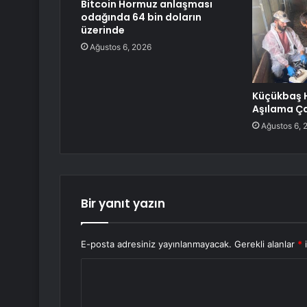
Bitcoin Hormuz anlaşması
odağında 64 bin doların
üzerinde
Ağustos 6, 2026
Küçükbaş 
Aşılama Ça
Ağustos 6, 
Bir yanıt yazın
E-posta adresiniz yayınlanmayacak.
Gerekli alanlar
*
i
Y
o