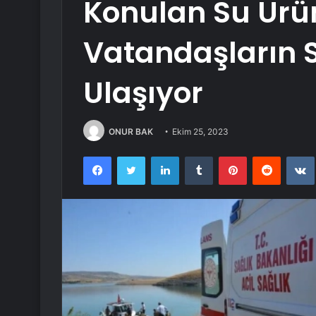
Konulan Su Ürün
Vatandaşların S
Ulaşıyor
ONUR BAK
Ekim 25, 2023
Facebook
Twitter
LinkedIn
Tumblr
Pinterest
Reddit