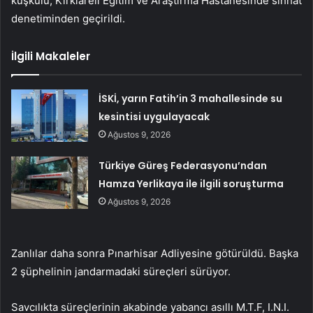
kuşkulu, Kırklareli Eğitim ve Araştırma Hastanesinde sıhhat
denetiminden geçirildi.
İlgili Makaleler
İSKİ, yarın Fatih’in 3 mahallesinde su
kesintisi uygulayacak
Ağustos 9, 2026
Türkiye Güreş Federasyonu’ndan
Hamza Yerlikaya ile ilgili soruşturma
Ağustos 9, 2026
Zanlılar daha sonra Pınarhisar Adliyesine götürüldü. Başka
2 şüphelinin jandarmadaki süreçleri sürüyor.
Savcılıkta süreçlerinin akabinde yabancı asıllı M.T.F, I.N.I.