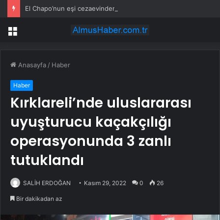
El Chapo’nun eşi cezaevinden çıktıktan sonra fenomene dönüştü
Menü
Anasayfa
/
Haber
Haber
Kırklareli’nde uluslararası
uyuşturucu kaçakçılığı
operasyonunda 3 zanlı
tutuklandı
SALİH ERDOĞAN
Kasım 29, 2022
0
26
Bir dakikadan az