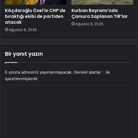
Kılıçdaroğlu Özel’in CHP’de
Kurban Bayramı’nda
bıraktığı ekibi de partiden
Çamura Saplanan TIR’lar
atacak
Ağustos 8, 2026
Ağustos 8, 2026
Bir yanıt yazın
E-posta adresiniz yayınlanmayacak.
Gerekli alanlar
*
ile
işaretlenmişlerdir
Y
o
r
u
m
*