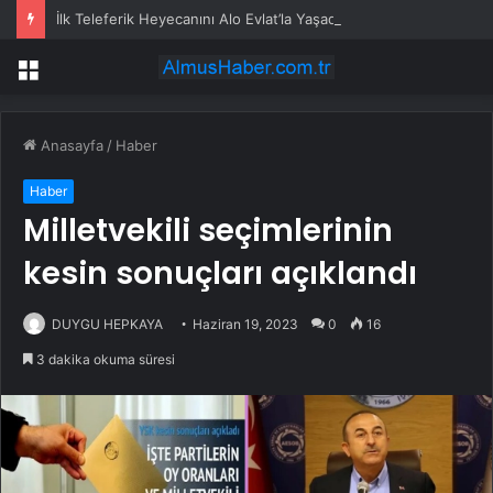
İlk Teleferik Heyecanını Alo Evlat’la Yaşadılar
Menü
Anasayfa
/
Haber
Haber
Milletvekili seçimlerinin
kesin sonuçları açıklandı
DUYGU HEPKAYA
Haziran 19, 2023
0
16
3 dakika okuma süresi