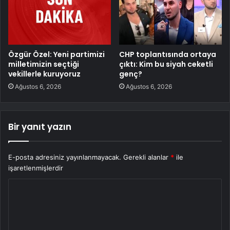
Özgür Özel: Yeni partimizi
CHP toplantısında ortaya
milletimizin seçtiği
çıktı: Kim bu siyah ceketli
vekillerle kuruyoruz
genç?
Ağustos 6, 2026
Ağustos 6, 2026
Bir yanıt yazın
E-posta adresiniz yayınlanmayacak.
Gerekli alanlar
*
ile
işaretlenmişlerdir
Y
o
r