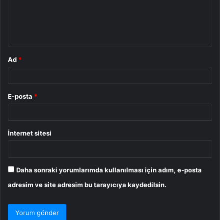
u
m
*
Ad
*
E-posta
*
İnternet sitesi
Daha sonraki yorumlarımda kullanılması için adım, e-posta
adresim ve site adresim bu tarayıcıya kaydedilsin.