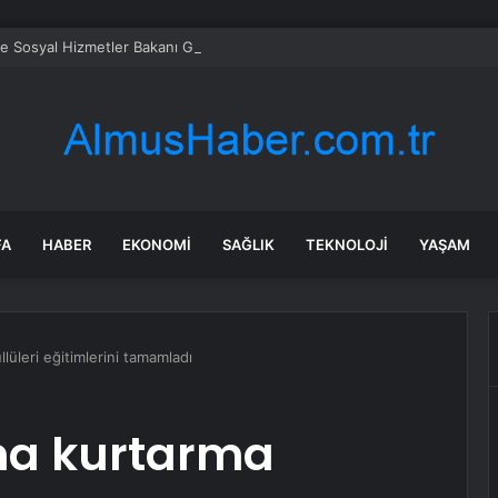
ve Sosyal Hizmetler Bakanı Göktaş: “Aile kurmak, sevgi, sadakat ve sorum
FA
HABER
EKONOMI
SAĞLIK
TEKNOLOJI
YAŞAM
üleri eğitimlerini tamamladı
a kurtarma