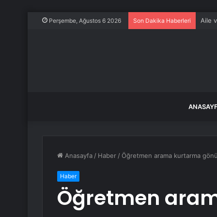
Aile 
Perşembe, Ağustos 6 2026
Son Dakika Haberleri
ANASAY
Anasayfa
/
Haber
/
Öğretmen arama kurtarma gönüll
Haber
Öğretmen aram