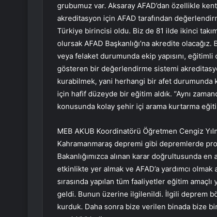
grubumuz var. Aksaray AFAD’dan özellikle kent
akreditasyon için AFAD tarafından değerlendirm
Türkiye birincisi oldu. Biz de 81 ilde ikinci ta
olursak AFAD Başkanlığı’na akredite olacağız. 
veya felaket durumunda ekip yapısını, eğitimli
gösteren bir değerlendirme sistemi akreditasy
kurabilmek, yani herhangi bir afet durumunda 
için hafif düzeyde bir eğitim aldık. “Aynı za
konusunda kolay şehir içi arama kurtarma eğitim
MEB AKUB Koordinatörü Öğretmen Cengiz Yılmaz,
Kahramanmaraş depremi gibi depremlerde profe
Bakanlığımızca alınan karar doğrultusunda en az
etkinlikte yer almak ve AFAD’a yardımcı olma
sırasında yapılan tüm faaliyetler eğitim amaçlı
geldi. Bunun üzerine ilgilenildi. İlgili deprem 
kurduk. Daha sonra bize verilen binada bize bir 