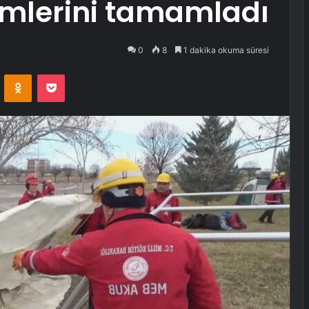
timlerini tamamladı
0
8
1 dakika okuma süresi
VKontakte
Odnoklassniki
Pocket