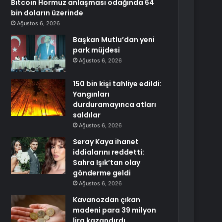
Bitcoin Hormuz anlaşması odağında 64
bin doların üzerinde
Ağustos 6, 2026
Başkan Mutlu’dan yeni
park müjdesi
Ağustos 6, 2026
150 bin kişi tahliye edildi:
Yangınları
durduramayınca atları
saldılar
Ağustos 6, 2026
Seray Kaya ihanet
iddialarını reddetti:
Sahra Işık’tan olay
gönderme geldi
Ağustos 6, 2026
Kavanozdan çıkan
madeni para 39 milyon
lira kazandırdı