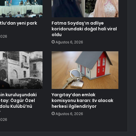
lu’dan yeni park
Fatma Soydaş’ın adliye
koridorundaki doğal hali viral
oldu
2026
Ağustos 6, 2026
nin kuruluşundaki
Yargıtay’dan emlak
detay: Özgür Özel
komisyonu kararı: Ev alacak
dolu Kulübü’nü
herkesi ilgilendiriyor
?
Ağustos 6, 2026
2026