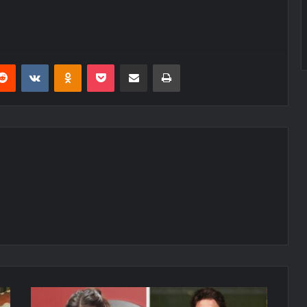
erest
Reddit
VKontakte
Odnoklassniki
Pocket
E-Posta ile paylaş
Yazdır