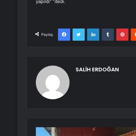
yapıldı” “dedi.
Facebook
Twitter
LinkedIn
Tumblr
Pint
Paylaş
SALİH ERDOĞAN