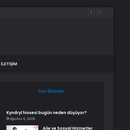
luluk üstüne yeni bir hayat kurmaktır”
İLETIŞIM
Son Eklenen
Kyndryl hissesi bugün neden düşüyor?
Ağustos 6, 2026
Aile ve Sosyal Hizmetler