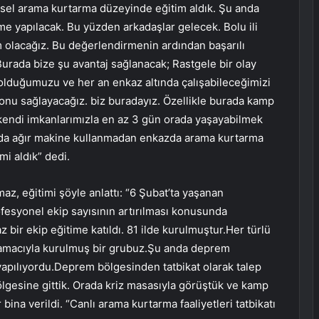
sel arama kurtarma düzeyinde eğitim aldık. Şu anda
e yapılacak. Bu yüzden arkadaşlar gelecek. Bolu ili
kım olacağız. Bu değerlendirmenin ardından başarılı
Burada bize şu avantaj sağlanacak; Rastgele bir olay
 olduğumuzu ve her an enkaz altında çalışabileceğimizi
onu sağlayacağız. biz buradayız. Özellikle burada kamp
kendi imkanlarımızla en az 3 gün orada yaşayabilmek
manda ağır makine kullanmadan enkazda arama kurtarma
i aldık” dedi.
 eğitimi şöyle anlattı: “6 Şubat’ta yaşanan
syonel ekip sayısının artırılması konusunda
 bir ekip eğitime katıldı. 81 ilde kurulmuştur.Her türlü
k amacıyla kurulmuş bir grubuz.Şu anda deprem
 yapılıyordu.Deprem bölgesinden tatbikat olarak talep
bölgesine gittik. Orada kriz masasıyla görüştük ve kamp
bina verildi. “Canlı arama kurtarma faaliyetleri tatbikatı