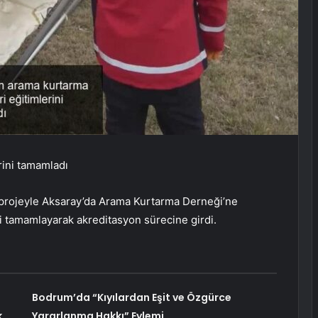
rini tamamladı
ı projeyle Aksaray’da Arama Kurtarma Derneği’ne
ni tamamlayarak akreditasyon sürecine girdi.
Bodrum’da “Kıyılardan Eşit ve Özgürce
,
Yararlanma Hakkı” Eylemi