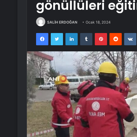
gönüllüleri eği
SALİH ERDOĞAN
Ocak 18, 2024
Facebook
Twitter
LinkedIn
Tumblr
Pinterest
Reddit